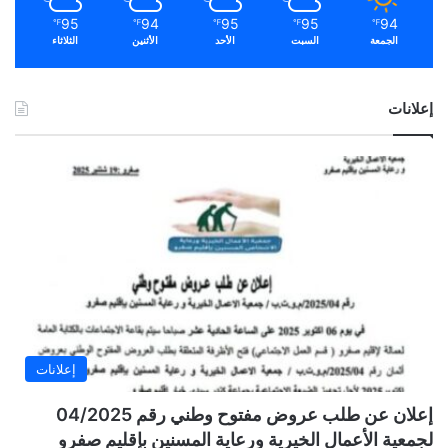
95
94
95
95
94
℉
℉
℉
℉
℉
الجمعة
السبت
الأحد
الأثنين
الثلاثاء
إعلانات
إعلانات
إعلان عن طلب عروض مفتوح وطني رقم 04/2025
لجمعية الأعمال الخيرية ورعاية المسنين بإقليم صفرو