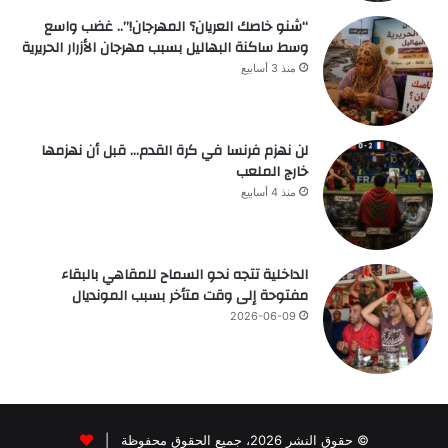
“شنو خاصك العريان؟ المهرجان!”.. غضب واسع
وسط ساكنة البهاليل بسبب مهرجان الأزرار الحريرية
منذ 3 أسابيع
لن نهزم فرنسا في كرة القدم… قبل أن نهزمها
خارج الملعب
منذ 4 أسابيع
الداخلية تتجه نحو السماح للمقاهي بالبقاء
مفتوحة إلى وقت متأخر بسبب المونديال
2026-06-09
© حقوق النشر 2026، جميع الحقوق محفوظة |