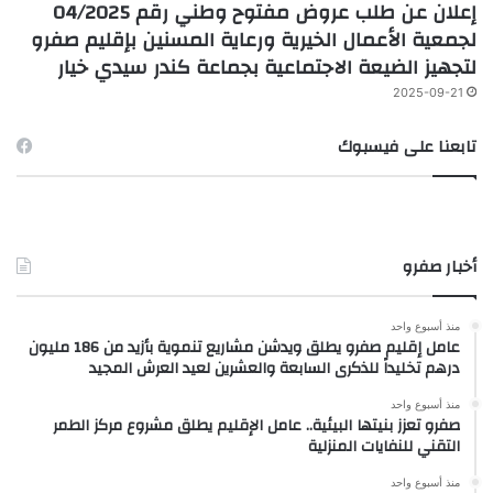
إعلان عن طلب عروض مفتوح وطني رقم 04/2025
لجمعية الأعمال الخيرية ورعاية المسنين بإقليم صفرو
لتجهيز الضيعة الاجتماعية بجماعة كندر سيدي خيار
2025-09-21
تابعنا على فيسبوك
أخبار صفرو
منذ أسبوع واحد
عامل إقليم صفرو يطلق ويدشن مشاريع تنموية بأزيد من 186 مليون
درهم تخليداً للذكرى السابعة والعشرين لعيد العرش المجيد
منذ أسبوع واحد
صفرو تعزز بنيتها البيئية.. عامل الإقليم يطلق مشروع مركز الطمر
التقني للنفايات المنزلية
منذ أسبوع واحد