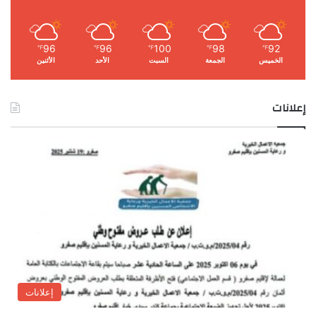
96
96
100
98
92
℉
℉
℉
℉
℉
الخميس
الجمعة
السبت
الأحد
الأثنين
إعلانات
إعلانات