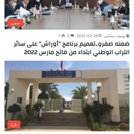
صفرو
يوسف مسكين
2022-02-28
0
1
ضمنه صفرو..تعميم برنامج “أوراش” على سائر
التراب الوطني ابتداء من فاتح مارس 2022
تازة