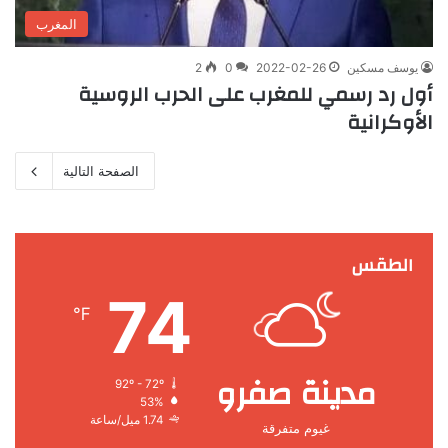
المغرب
يوسف مسكين
2022-02-26
0
2
أول رد رسمي للمغرب على الحرب الروسية
الأوكرانية
الصفحة التالية
الطقس
74
℉
مدينة صفرو
92º - 72º
53%
1.74 ميل/ساعة
غيوم متفرقة