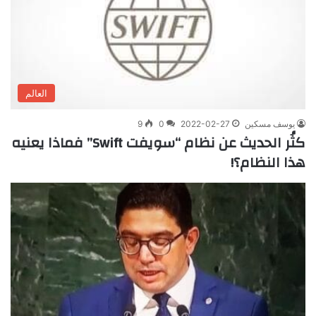
العالم
يوسف مسكين
2022-02-27
0
9
كثُر الحديث عن نظام “سويفت Swift” فماذا يعنيه
هذا النظام؟!