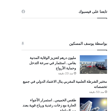
تابعنا على فيسبوك
بواسطة يوسف المسكين
مليون درهم لتعزيز الوقاية المدنية
بفاس.. استثمار في سرعة التدخل
وحماية الأرواح
منذ 23 دقيقة
مختبر الشرطة العلمية المغربي ينال الاعتماد الدولي في جميع
تخصصاته
منذ 53 دقيقة
طقس الخميس.. استمرار الأجواء
الحارة مع زخات رعدية ورياح قوية بعدد
من المناطق