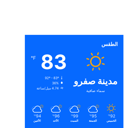
الطقس
83
℉
مدينة صفرو
92º - 83º
36%
4.74 ميل/ساعة
سماء صافية
94
96
99
95
92
℉
℉
℉
℉
℉
الخميس
الجمعة
السبت
الأحد
الأثنين