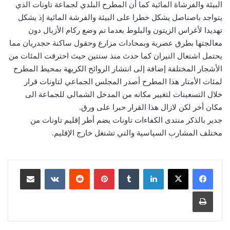
البيئة والفرشاة المائية كما أن المطرح البلدي لجماعة تاونات الذي
يتواجد باصناصل يشكل خطرا على البيئة والفرشة المائية إذ يشكل
تهديدا لأغراس الزيتون والبلوط بعدما تم وضع ركام الأزبال دون
معالجتها بطرق عصرية وبمحادات مزارع وحقول ساكنة حجدريان مما
يحتمل اشتعال النيران كما حدث منذ سنتين حيث احترقت المئات من
الأشجار المختلفة إضافة إلى انتشار الروائح الكريهة بمحيط المطرح
لمئات الأمتار هذا المطرح أصدر المجلس الجماعي لتاونات قرار
خلال التسعينات لتغيير مكانه من المدخل الشمالي للجماعة الى
مكان أخر لكن لازال هذا القرار حبرا على ورق.
جدير بالذكر منتدى الكفاءات تاونات يضم أطر إقليم تاونات من
مختلف المشارب السياسية والتي تشتغل خارج الإقليم.
لينكدإن
بينتيريست
مشاركة عبر البريد
طباعة