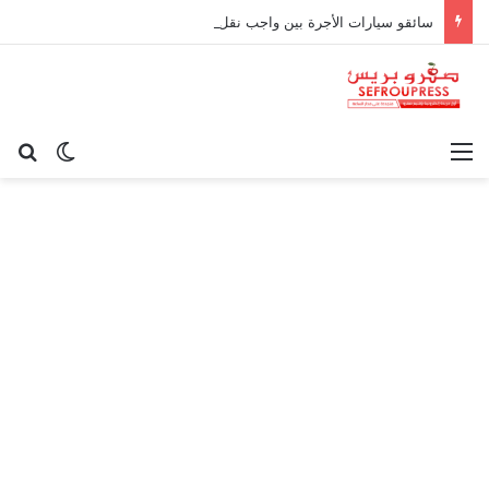
سائقو سيارات الأجرة بين واجب نقل الركاب وحدود المسؤولية القانونية
القائمة
بح
الوضع ا