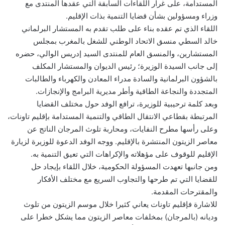
المستدامة، على غرار اللقاءات السابقة التي عقدها المنتدى مع
وزراء ومسؤولين بشأن قضايا التنمية بذات الإقليم.
اللقاء الذي تم عقده بناء على طلب تقدم به المستشار البرلماني
خالد السطي منسق الاتحاد الوطني للشغل بالمغرب بمجلس
المستشارين، والمنسق العام للمنتدى السيد إدريس الوالي، حضره
إلى جانب السيدة الوزيرة؛ رئيس الديوان والمستشار المكلف
بالشؤون البرلمانية والسادة مدراء المعادن والكهرباء والطالبات
المتجددة والنجاعة الطاقية وأطر مديرية البرامج والإنجازات.
وبعد كلمة ترحيبية للوزيرة، ترافع الوفد حول مختلف القضايا
المرتبطة بقطاعي الانتقال الطاقي والتنمية المستدامة بإقليم تاونات،
وعلى رأسها مطرح النفايات، ومحاربة تلوث المرجان الناتج عن
معاصر الزيتون المنتشرة بالإقليم. ووجه الوفد الدعوة للوزيرة لزيارة
الإقليم للوقوف على مؤهلاته والإكراهات التي تعيق التنمية به.
ومن جانبها تعهدت المسؤولة الحكومية، خلال اللقاء بإيجاد حل
للقضايا التي تم طرحها والتجاوب السريع مع مختلف الأفكار
والمقترحات المقدمة.
للاشارة فإقليم تاونات يعاني كثيرا خلال موسم الزيتون من تلوث
وديانه (بالمرجان) بمخلفات معاصر الزيتون مما يشكل خطرا على