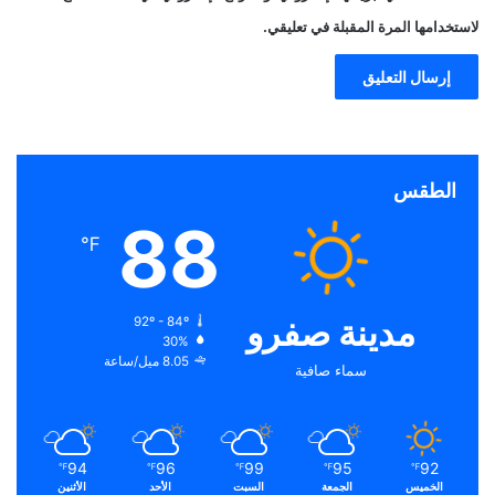
لاستخدامها المرة المقبلة في تعليقي.
الطقس
88
℉
مدينة صفرو
92º - 84º
30%
8.05 ميل/ساعة
سماء صافية
94
96
99
95
92
℉
℉
℉
℉
℉
الخميس
الجمعة
السبت
الأحد
الأثنين