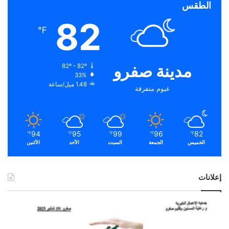
الطقس
82
℉
مدينة صفرو
82º - 82º
33%
1.48 ميل/ساعة
غيوم متفرقة
94
95
99
96
82
℉
℉
℉
℉
℉
الخميس
الجمعة
السبت
الأحد
الأثنين
إعلانات