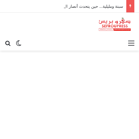
سبتة ومليلية… حين يتحدث أنصار الديمقراطية بلسان الاستعمار
القائمة
بح
الوضع ا