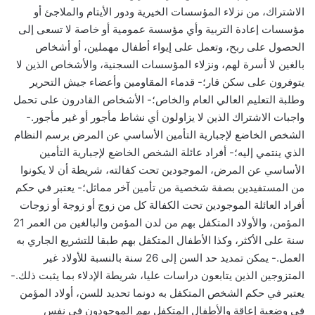
الاشتراك، من نزلاء المؤسسات الخيرية ودور الأيتام والملاجئ أو
مؤسسات إعادة التربية وأي مؤسسة عمومية أو خاصة لا تسعى إلى
الحصول على ربح، وتعمل على إيواء أطفال مهملين، أو أشخاص
بالغين لا أسرة لهم، ونزلاء المؤسسات السجنية، والأشخاص الذين لا
يتوفرون على سكن قار؛- قدماء المقاومين وأعضاء جيش التحرير
وطلبة التعليم العالي العام والخاص؛- الأشخاص القادرون على تحمل
واجبات الاشتراك الذين لا يزاولون أي نشاط مأجور أو غير مأجور.-
الشخص الخاضع لإجبارية التأمين الأساسي عن المرض برسم النظام
الذي ينتمي إليه؛- أفراد عائلة الشخص الخاضع لإجبارية التأمين
الأساسي عن المرض، الموجودين تحت كفالته، شريطة أن لا يكونوا
من المستفيدين بصفة شخصية من تأمين آخر مماثل؛- يعتبر في حكم
أفراد العائلة الموجودين تحت الكفالة كل من زوج أو زوجة أو زوجات
المؤمن، والأولاد المتكفل بهم من لدن المؤمن والبالغين من العمر 21
سنة على الأكثر، وكذا الأطفال المتكفل بهم طبقا للتشريع الجاري به
العمل.- يمكن تمديد حد السن إلى 26 سنة بالنسبة للأولاد غير
المتزوجين الذين يتابعون دراسات عليا، شريطة الإدلاء بما يثبت ذلك.-
يعتبر في حكم الشخص المتكفل به دونما تحديد للسن، أولاد المؤمن
في وضعية إعاقة والأطفال المتكفل بهم الموجودون في نفس