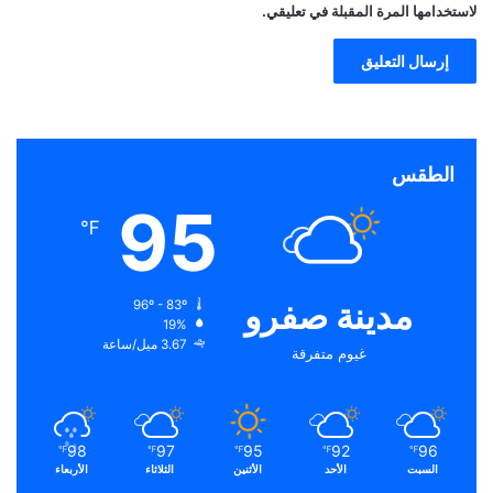
لاستخدامها المرة المقبلة في تعليقي.
الطقس
95
℉
مدينة صفرو
96º - 83º
19%
3.67 ميل/ساعة
غيوم متفرقة
98
97
95
92
96
℉
℉
℉
℉
℉
السبت
الأحد
الأثنين
الثلاثاء
الأربعاء