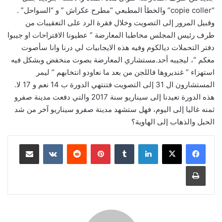
“copie coller” والخطأ المطبعي “مطرح عكراش ” و “السواحل” .
وقبيل المرور إلى التصويت وخلال فقرة الرد على التعقيبات من
طرف رئيس المجلس مخاطبا المعارضة ” عطيونا الاقتراحات او جيبوا
دفتر التحملات ديالكوم وفيه هذه الايجابيات لي درنا وانا سأصوت
معكم “، ليجيبه أحد.مستشاري المعارضة بصوت منخفض وبشكل فيه
استهزاء ” غنديروها فاللجن من بعد ما نعاودو انتخابهم ” ليمر
المستشارون ال 31 إلى التصويت فتنتهي الدورة ب 14 نعم و 17 لا.
هذه الدورة تعيدنا إلى سيناريو سنة 2017 والتي دفعت مدينة صفرو
ثمنه غاليا إلى اليوم، فهل ستشهد مدينة صفرو سيناريو آخر من شد
الحبل والذهاب إلى الهاوية؟
لينكدإن
بينتيريست
مشاركة عبر البريد
طباعة