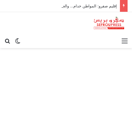
إقليم صفرو: المواطن خدام… والجماعة ناعسة!
القائمة
بح
الوضع ا