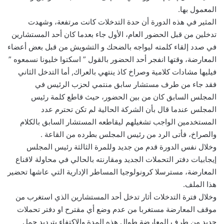
المعمول بها.
المثير في هذه الدورة أن حدة التدخلات كانت مرتفعة، وشهدت
تدخلين من قبل الحضور العام، الأول جاء بعدما كان أحد المستشارين
في صدد إلقاء كلمته ليواجه بالضحك و التشويش من قبل بعض أعضاء
المعارضة، وقتها انفجر أحد الحضور بالقول ” اسكتوا خليونا نسمعوه ”
فيليها مشادات كلامية وصراخ كاذ ينتهي بالعراك, أما التدخل الثاني
فقد جاء من طرف مستشار سابق منتمي لحزب الرئيس في
المجلس السابق كان من بين الحضور، حيث قاطع كلمة رئيس
المجلس عندما قال بأن الشركة الحالية لم تكن تحترم عدد
المستخدمين الواجب تشغيلهم ليقاطعه المستشار السابق بالكلام
والصراخ، فأتى الرد من رئيس المجلس بطرده من القاعة .
وخلال نفس الدورة قدم من جديد وللمرة الثالثة رئيس المجلس
إيجابيات دفتر التحملات الجديد ومقارنته بالحالي في محاولة لاقناع
المعارضة، مسترسلا كرونولوجيا المساطر الإدارية التي عاشها تحضير
هذا الملف.
وخلال فترة التدخلات أثار تدخل أحد المستشارين الذي استغرب من
موقف المعارضة مستغربا من عدم وضع أي مقترح او دفتر تحملات
جديد من طرف المعارضة طوال هذه المدة والاكتفاء بترديد جمل