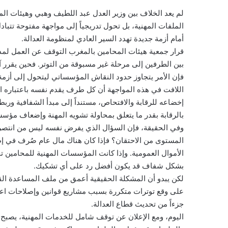
لم يعد الخلاف بين وزير العدل عبد اللطيف وهبي وهيئات ال
الملفات المهنية، بل تحول تدريجياً إلى مواجهة مفتوحة تتباد
أمام أزمة جديدة تهدد السير العادي لمنظومة العدالة.
قرار جمعية هيئات المحامين بالمغرب التوقف عن العمل لمدة 
بين الطرفين إلى مرحلة غير مسبوقة من التوتر. فحين يقرر آ
فإن الأمر يتجاوز حدود النقاش المؤسساتي ليتحول إلى أزمة
اللافت في هذه المواجهة أن كل طرف يقدم نفسه باعتباره ال
إخضاعه للرقابة والافتحاص، مستنداً إلى مبدأ الشفافية وربط 
بالرقابة بقدر ما يتعلق بمحاولة تشويه المهنة وإضعاف مؤسسات
وفي الحقيقة، فإن السؤال الذي يفرض نفسه ليس من انتصر في
المستوى من الاحتقان؟ فإذا كان هناك مال عام صُرف في إط
الأموال العمومية. وإذا كانت المؤسسات المهنية للمحامين تخض
بشكل شفاف قد يكون أفضل رد على أي تشكيك.
لكن يبدو أن المشكلة الحقيقية أعمق من ملف المساعدة الق
على وقع توترات متكررة بسبب مشاريع قوانين وإصلاحات اعتبرته
جزءاً من تحديث قطاع العدالة.
اليوم، ومع الإعلان عن توقف شامل للخدمات المهنية، يصبح 