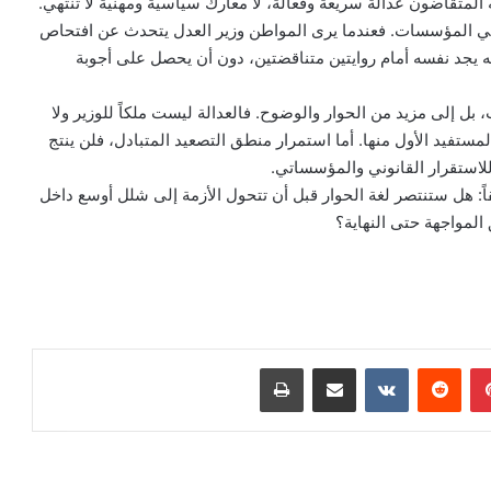
لمتقاضون عدالة سريعة وفعالة، لا معارك سياسية ومهنية لا تنتهي.
في المؤسسات. فعندما يرى المواطن وزير العدل يتحدث عن افتحاص
 يجد نفسه أمام روايتين متناقضتين، دون أن يحصل على أجوبة
، بل إلى مزيد من الحوار والوضوح. فالعدالة ليست ملكاً للوزير ولا
تفيد الأول منها. أما استمرار منطق التصعيد المتبادل، فلن ينتج
لاستقرار القانوني والمؤسساتي.
ً: هل ستنتصر لغة الحوار قبل أن تتحول الأزمة إلى شلل أوسع داخل
المواجهة حتى النهاية؟
بينتيريست
مشاركة عبر البريد
طباعة