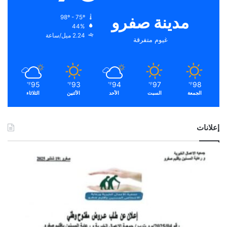
مدينة صفرو
98º - 75º
44%
2.24 ميل/ساعة
غيوم متفرقة
95
93
94
97
98
℉
℉
℉
℉
℉
الجمعة
السبت
الأحد
الأثنين
الثلاثاء
إعلانات