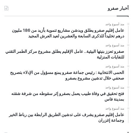
أخبار صفرو
منذ أسبوع واحد
عامل إقليم صفرو يطلق ويدشن مشاريع تنموية بأزيد من 186 مليون
درهم تخليداً للذكرى السابعة والعشرين لعيد العرش المجيد
منذ أسبوع واحد
صفرو تعزز بنيتها البيئية.. عامل الإقليم يطلق مشروع مركز الطمر التقني
للنفايات المنزلية
منذ أسبوع واحد
الحمى الانتخابية : رئيس جماعة صفرو يمنع مسؤول من الإدلاء بتصريح
صحفي خلال تدشين مشروع بصفرو
منذ أسبوع واحد
فتح تحقيق في وفاة طبيب يعمل بصفرو إثر سقوطه من شرفة شقته
بمدينة فاس
منذ أسبوع واحد
عامل إقليم صفرو يشرف على تدشين الطريق الرابطة بين رباط الخير
وجماعة إغزران