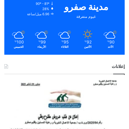
مدينة صفرو
90º - 81º
28%
6.96 ميل/ساعة
غيوم متفرقة
100
99
95
92
90
℉
℉
℉
℉
℉
الأحد
الأثنين
الثلاثاء
الأربعاء
الخميس
إعلانات