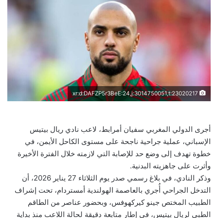
xr:d:DAFZP5r3BeE:24,j:3014750051,t:23020217
أجرى الدولي المغربي سفيان أمرابط، لاعب نادي ريال بيتيس
الإسباني، عملية جراحية ناجحة على مستوى الكاحل الأيمن، في
خطوة تهدف إلى وضع حد للإصابة التي لازمته خلال الفترة الأخيرة
وأثرت على جاهزيته البدنية.
وذكر النادي، في بلاغ رسمي صدر يوم الثلاثاء 27 يناير 2026، أن
التدخل الجراحي أُجري بالعاصمة الهولندية أمستردام، تحت إشراف
الطبيب المختص جينو كيركهوفس، وبحضور عناصر من الطاقم
الطبي لريال بيتيس، في إطار متابعة دقيقة لحالة اللاعب منذ بداية