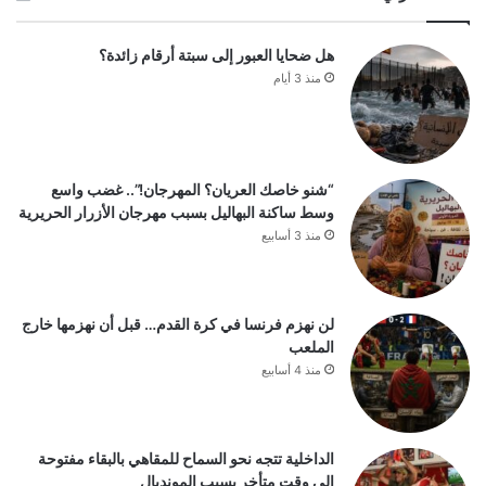
هل ضحايا العبور إلى سبتة أرقام زائدة؟
منذ 3 أيام
“شنو خاصك العريان؟ المهرجان!”.. غضب واسع
وسط ساكنة البهاليل بسبب مهرجان الأزرار الحريرية
منذ 3 أسابيع
لن نهزم فرنسا في كرة القدم… قبل أن نهزمها خارج
الملعب
منذ 4 أسابيع
الداخلية تتجه نحو السماح للمقاهي بالبقاء مفتوحة
إلى وقت متأخر بسبب المونديال