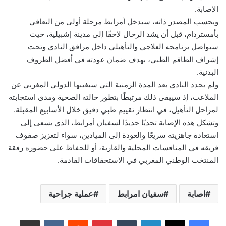
الإصابة.
وبحسب المصدر ذاته، سيدخل أمرابط مرحلة أولى من التعافي
بأمستردام، قبل أن يشد الرحال لاحقًا إلى مدينة إشبيلية، حيث
سيواصل برنامجه العلاجي والتأهيلي داخل مرافق النادي وتحت
إشراف الطاقم الطبي، بهدف ضمان عودته في أفضل الظروف
البدنية.
ولم يحدد النادي بعد المدة الزمنية التي سيغيبها الدولي المغربي عن
الملاعب، إذ سيبقى ذلك مرتبطًا بتطور حالته الصحية ومدى استجابته
لمراحل التأهيل، في انتظار تقييم طبي دقيق خلال الأسابيع المقبلة.
وتشكل هذه الإصابة تحديًا جديدًا لسفيان أمرابط، الذي يسعى إلى
استعادة جاهزيته سريعًا والعودة إلى الميادين، سواء لتعزيز صفوف
فريقه في المنافسات المحلية والقارية، أو للحفاظ على حضوره رفقة
المنتخب الوطني المغربي في الاستحقاقات القادمة.
اصابة
سفيان امرابط
عملية جراحية
لينكدإن
بينتيريست
مشاركة عبر البريد