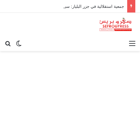
جمعية استقلالية في جزر البليار: سيادة المغرب على سبتة ومليلية “مسألة وقت”
القائمة
بح
الوضع ا