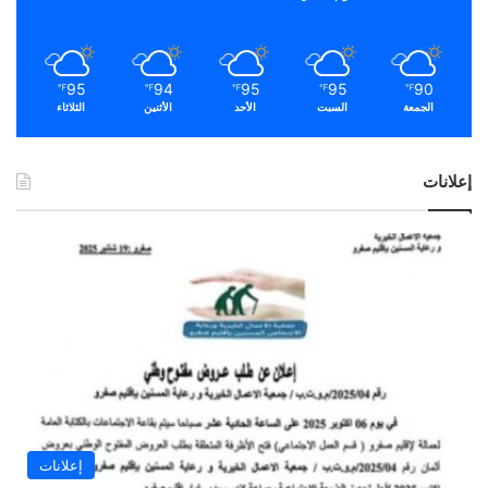
95
94
95
95
90
℉
℉
℉
℉
℉
الجمعة
السبت
الأحد
الأثنين
الثلاثاء
إعلانات
إعلانات