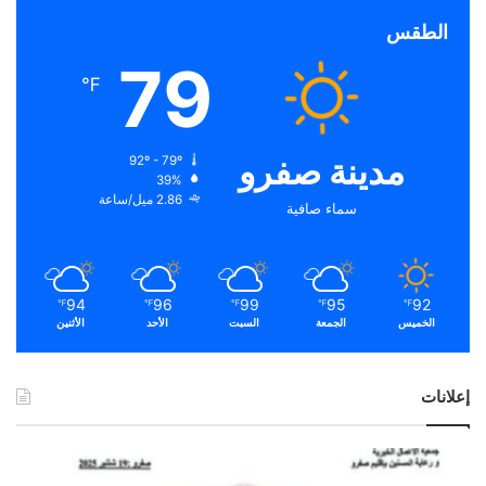
الطقس
79
℉
مدينة صفرو
92º - 79º
39%
2.86 ميل/ساعة
سماء صافية
94
96
99
95
92
℉
℉
℉
℉
℉
الخميس
الجمعة
السبت
الأحد
الأثنين
إعلانات