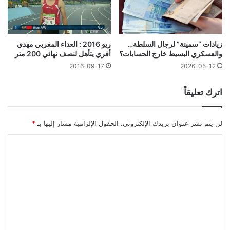
زيادات “سمينة” لرجال السلطة…
ريو 2016 : العداء المغربي مهدي
والعسكري البسيط خارج الحسابات؟
أفري يتأهل لنصف نهائي 200 متر
2016-09-17
2026-05-12
اترك تعليقاً
لن يتم نشر عنوان بريدك الإلكتروني.
الحقول الإلزامية مشار إليها بـ
*
ا
ل
ت
ع
ل
ي