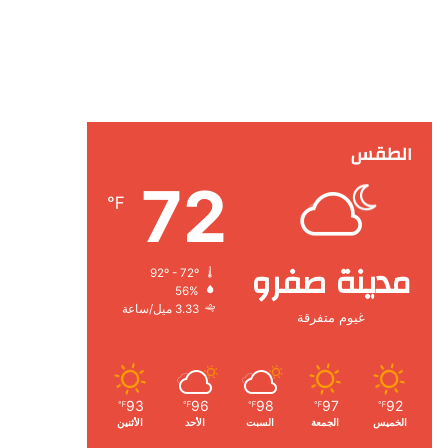
الطقس
72
℉
مدينة صفرو
92º - 72º
56%
3.33 ميل/ساعة
غيوم متفرقة
93
96
98
97
92
℉
℉
℉
℉
℉
الخميس
الجمعة
السبت
الأحد
الأثنين