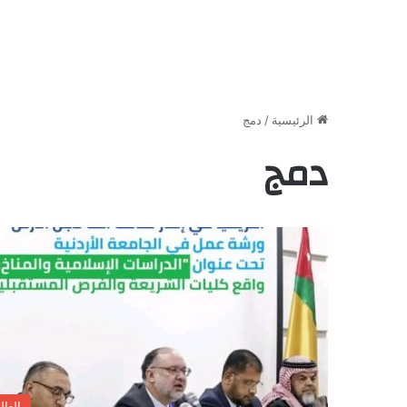
الرئيسية
/
دمج
دمج
العال