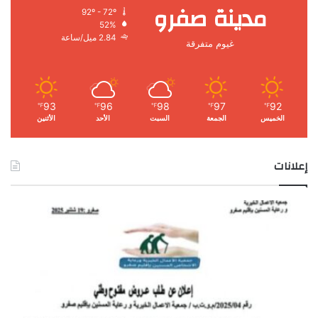
مدينة صفرو
92º - 72º
52%
2.84 ميل/ساعة
غيوم متفرقة
93
96
98
97
92
℉
℉
℉
℉
℉
الخميس
الجمعة
السبت
الأحد
الأثنين
إعلانات