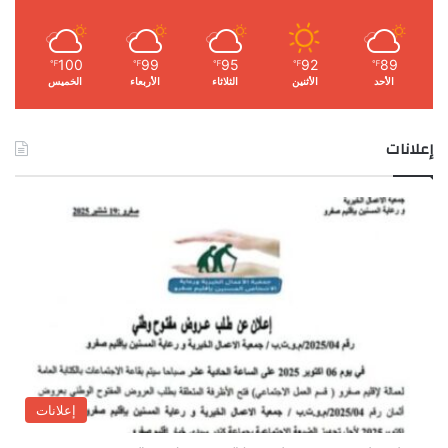
100
99
95
92
89
℉
℉
℉
℉
℉
الأحد
الأثنين
الثلاثاء
الأربعاء
الخميس
إعلانات
إعلانات