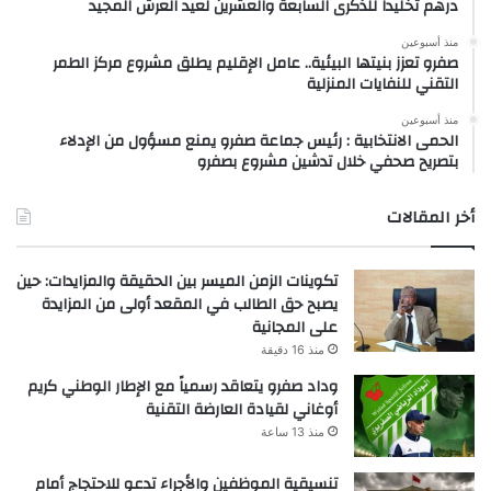
درهم تخليداً للذكرى السابعة والعشرين لعيد العرش المجيد
منذ أسبوعين
صفرو تعزز بنيتها البيئية.. عامل الإقليم يطلق مشروع مركز الطمر
التقني للنفايات المنزلية
منذ أسبوعين
الحمى الانتخابية : رئيس جماعة صفرو يمنع مسؤول من الإدلاء
بتصريح صحفي خلال تدشين مشروع بصفرو
أخر المقالات
تكوينات الزمن الميسر بين الحقيقة والمزايدات: حين
يصبح حق الطالب في المقعد أولى من المزايدة
على المجانية
منذ 16 دقيقة
وداد صفرو يتعاقد رسمياً مع الإطار الوطني كريم
أوغاني لقيادة العارضة التقنية
منذ 13 ساعة
تنسيقية الموظفين والأجراء تدعو للاحتجاج أمام