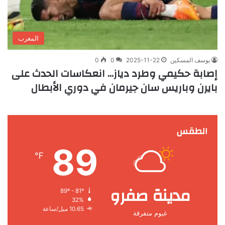
المغرب
يوسف المسكين
2025-11-22
0
0
إصابة حكيمي وطرد دياز… انعكاسات الحدث على
بايرن وباريس سان جيرمان في دوري الأبطال
الطقس
89
℉
مدينة صفرو
89º - 81º
32%
10.65 ميل/ساعة
غيوم متفرقة