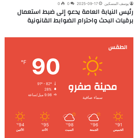
يوسف المسكين
2025-09-17
0
0
رئيس النيابة العامة يدعو إلى ضبط استعمال
برقيات البحث واحترام الضوابط القانونية
الطقس
90
℉
مدينة صفرو
91º - 82º
28%
9.98 ميل/ساعة
سماء صافية
94
95
98
96
91
℉
℉
℉
℉
℉
الخميس
الجمعة
السبت
الأحد
الأثنين