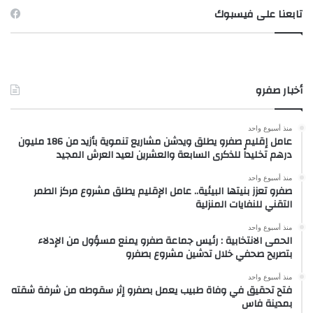
تابعنا على فيسبوك
أخبار صفرو
منذ أسبوع واحد
عامل إقليم صفرو يطلق ويدشن مشاريع تنموية بأزيد من 186 مليون
درهم تخليداً للذكرى السابعة والعشرين لعيد العرش المجيد
منذ أسبوع واحد
صفرو تعزز بنيتها البيئية.. عامل الإقليم يطلق مشروع مركز الطمر
التقني للنفايات المنزلية
منذ أسبوع واحد
الحمى الانتخابية : رئيس جماعة صفرو يمنع مسؤول من الإدلاء
بتصريح صحفي خلال تدشين مشروع بصفرو
منذ أسبوع واحد
فتح تحقيق في وفاة طبيب يعمل بصفرو إثر سقوطه من شرفة شقته
بمدينة فاس