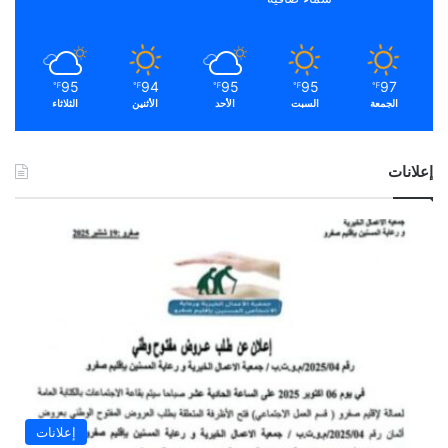
95
94
95
95
97
℉
℉
℉
℉
℉
الجمعة
السبت
الأحد
الأثنين
الثلاثاء
إعلانات
إعلانات