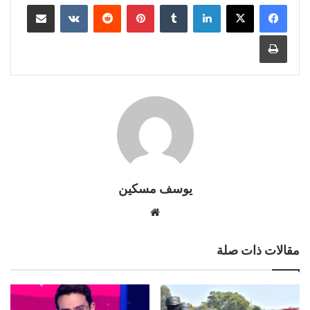
لينكدإن
بينتيريست
مشاركة عبر البريد
طباعة
يوسف مسكين
موقع
الويب
مقالات ذات صلة