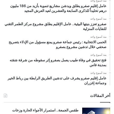
منذ أسبوع واحد
عامل إقليم صفرو يطلق ويدشن مشاريع تنموية بأزيد من 186 مليون
درهم تخليداً للذكرى السابعة والعشرين لعيد العرش المجيد
منذ أسبوع واحد
صفرو تعزز بنيتها البيئية.. عامل الإقليم يطلق مشروع مركز الطمر التقني
للنفايات المنزلية
منذ أسبوع واحد
الحمى الانتخابية : رئيس جماعة صفرو يمنع مسؤول من الإدلاء بتصريح
صحفي خلال تدشين مشروع بصفرو
منذ أسبوع واحد
فتح تحقيق في وفاة طبيب يعمل بصفرو إثر سقوطه من شرفة شقته
بمدينة فاس
منذ أسبوع واحد
عامل إقليم صفرو يشرف على تدشين الطريق الرابطة بين رباط الخير
وجماعة إغزران
أخر المقالات
طقس الجمعة.. استمرار الأجواء الحارة وزخات