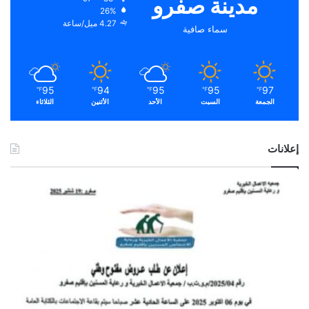
مدينة صفرو
26%
4.27 ميل/ساعة
سماء صافية
95
94
95
95
97
℉
℉
℉
℉
℉
الجمعة
السبت
الأحد
الأثنين
الثلاثاء
إعلانات