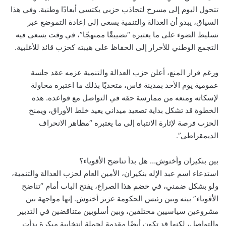
تتحول اليوم إلى مسرح لتجاذب حزبي يكتسي أبعادًا وطنية. وفي هذا
السياق، يبدو أن العدالة والتنمية يسعى إلى إعادة التموضع عبر
تسليط الضوء على ما يعتبره “تضييقًا ممنهجًا”، في وقت يسعى فيه
التجمع الوطني للأحرار إلى الحفاظ على هيبته كحزب قائد للأغلبية.
ورغم قرار المنع، أعلن حزب العدالة والتنمية عزمه عقد جلسة
عمومية يوم الأحد بمدينة فاس، متحديًا بذلك ما اعتبره محاولة
لإسكاته ومنعه من ممارسة حقه في التواصل مع قواعده. هذه
الخطوة قد تشكل بداية تصعيد ميداني يعيد خلط الأوراق، ويمنح
الحزب فرصة لإثارة الانتباه إلى ما يعتبره “مظاهر الانحراف
الديمقراطي”.
بين بنكيران وأخنوش… هل بدأ تناضح الأقوياء؟
استدعاء اسم عبد الإله بنكيران، الأمين العام لحزب العدالة والتنمية،
ولو بشكل ضمني، في خضم هذا الصراع، يفتح الباب أمام “تناضح
الأقوياء” بينه وبين رئيس الحكومة عزيز أخنوش. إنها مواجهة بين
مشروعين سياسيين مختلفين، وبين أسلوبين متناقضين في التدبير
والتواصل، لكنها قد تكون أيضًا مقدمة لحملة انتخابية مبكرة بدأت