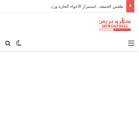
طقس الجمعة.. استمرار الأجواء الحارة وزخات رعدية مرتقبة بعدد من المناطق
القائمة
بح
الوضع ا