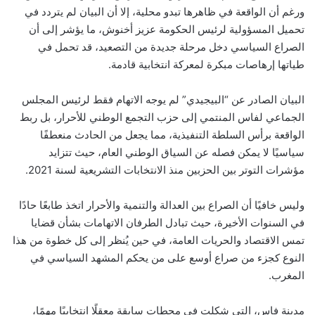
ورغم أن الواقعة في ظاهرها تبدو محلية، إلا أن البيان لم يتردد في
تحميل المسؤولية لرئيس الحكومة عزيز أخنوش، ما يؤشر إلى أن
الصراع السياسي دخل مرحلة جديدة من التصعيد، قد تحمل في
طياتها إرهاصات مبكرة لمعركة انتخابية قادمة.
البيان الصادر عن “البيجيدي” لم يوجه الاتهام فقط لرئيس المجلس
الجماعي لفاس المنتمي إلى حزب التجمع الوطني للأحرار، بل ربط
الواقعة برأس السلطة التنفيذية، مما يجعل من الحادث منعطفًا
سياسيًا لا يمكن فصله عن السياق الوطني العام، حيث تتزايد
مؤشرات التوتر بين الحزبين منذ الانتخابات التشريعية لسنة 2021.
وليس خافيًا أن الصراع بين العدالة والتنمية والأحرار اتخذ طابعًا حادًا
في السنوات الأخيرة، حيث تبادل الطرفان الاتهامات بشأن قضايا
تمس الاقتصاد والحريات العامة، في حين يُنظر إلى كل خطوة من هذا
النوع كجزء من صراع أوسع على من يحكم المشهد السياسي في
المغرب.
مدينة فاس، التي شكلت في محطات سابقة معقلًا انتخابيًا مهمًا،