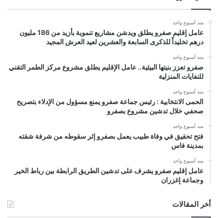
منذ أسبوع واحد
عامل إقليم صفرو يطلق ويدشن مشاريع تنموية بأزيد من 186 مليون
درهم تخليداً للذكرى السابعة والعشرين لعيد العرش المجيد
منذ أسبوع واحد
صفرو تعزز بنيتها البيئية.. عامل الإقليم يطلق مشروع مركز الطمر التقني
للنفايات المنزلية
منذ أسبوع واحد
الحمى الانتخابية : رئيس جماعة صفرو يمنع مسؤول من الإدلاء بتصريح
صحفي خلال تدشين مشروع بصفرو
منذ أسبوع واحد
فتح تحقيق في وفاة طبيب يعمل بصفرو إثر سقوطه من شرفة شقته
بمدينة فاس
منذ أسبوع واحد
عامل إقليم صفرو يشرف على تدشين الطريق الرابطة بين رباط الخير
وجماعة إغزران
أخر المقالات