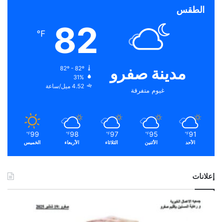
الطقس
82
℉
مدينة صفرو
82º - 82º
31%
4.52 ميل/ساعة
غيوم متفرقة
99
98
97
95
91
℉
℉
℉
℉
℉
الأحد
الأثنين
الثلاثاء
الأربعاء
الخميس
إعلانات