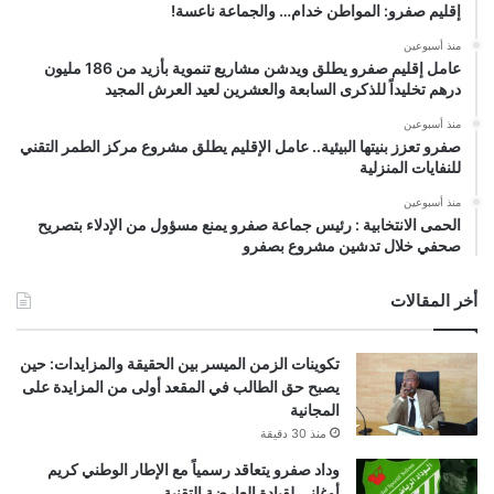
إقليم صفرو: المواطن خدام… والجماعة ناعسة!
منذ أسبوعين
عامل إقليم صفرو يطلق ويدشن مشاريع تنموية بأزيد من 186 مليون
درهم تخليداً للذكرى السابعة والعشرين لعيد العرش المجيد
منذ أسبوعين
صفرو تعزز بنيتها البيئية.. عامل الإقليم يطلق مشروع مركز الطمر التقني
للنفايات المنزلية
منذ أسبوعين
الحمى الانتخابية : رئيس جماعة صفرو يمنع مسؤول من الإدلاء بتصريح
صحفي خلال تدشين مشروع بصفرو
أخر المقالات
تكوينات الزمن الميسر بين الحقيقة والمزايدات: حين
يصبح حق الطالب في المقعد أولى من المزايدة على
المجانية
منذ 30 دقيقة
وداد صفرو يتعاقد رسمياً مع الإطار الوطني كريم
أوغاني لقيادة العارضة التقنية