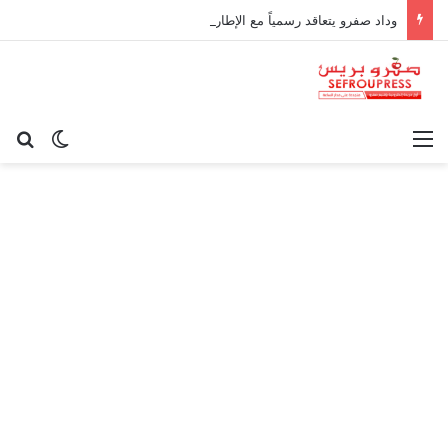
وداد صفرو يتعاقد رسمياً مع الإطار الوطني كريم أوغاني لقيادة العارضة التقنية
القائمة
بح
الوضع ا