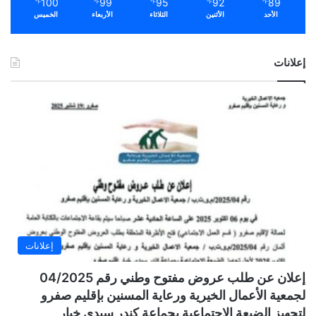
100
99
95
92
89
℉
℉
℉
℉
℉
الأحد
الأثنين
الثلاثاء
الأربعاء
الخميس
إعلانات
إعلانات
إعلان عن طلب عروض مفتوح وطني رقم 04/2025
لجمعية الأعمال الخيرية ورعاية المسنين بإقليم صفرو
لتجهيز الضيعة الاجتماعية بجماعة كندر سيدي خيار