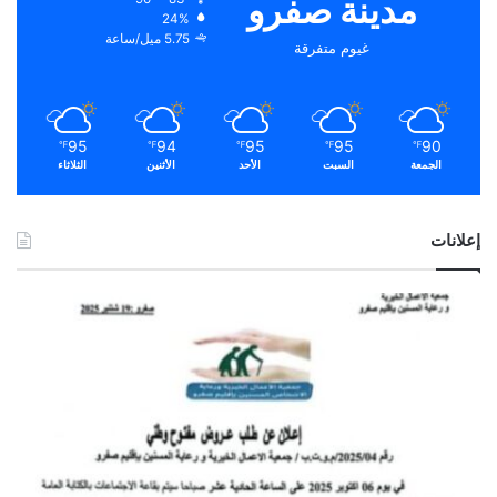
مدينة صفرو
24%
5.75 ميل/ساعة
غيوم متفرقة
95
94
95
95
90
℉
℉
℉
℉
℉
الجمعة
السبت
الأحد
الأثنين
الثلاثاء
إعلانات