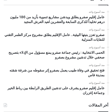
منذ أسبوع واحد
عامل إقليم صفرو يطلق ويدشن مشاريع تنموية بأزيد من 186 مليون
درهم تخليداً للذكرى السابعة والعشرين لعيد العرش المجيد
منذ أسبوع واحد
صفرو تعزز بنيتها البيئية.. عامل الإقليم يطلق مشروع مركز الطمر التقني
للنفايات المنزلية
منذ أسبوع واحد
الحمى الانتخابية : رئيس جماعة صفرو يمنع مسؤول من الإدلاء بتصريح
صحفي خلال تدشين مشروع بصفرو
منذ أسبوع واحد
فتح تحقيق في وفاة طبيب يعمل بصفرو إثر سقوطه من شرفة شقته
بمدينة فاس
منذ أسبوع واحد
عامل إقليم صفرو يشرف على تدشين الطريق الرابطة بين رباط الخير
وجماعة إغزران
أخر المقالات