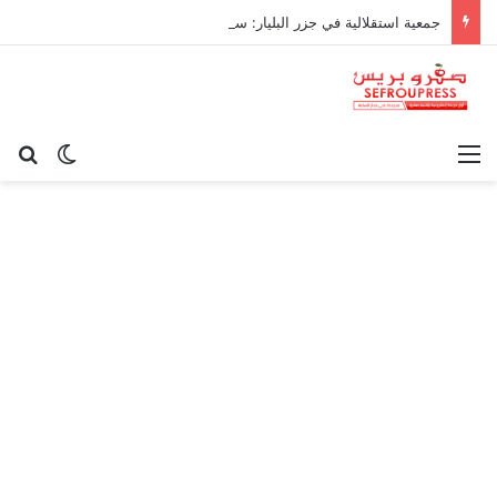
جمعية استقلالية في جزر البليار: سيادة المغرب على سبتة ومليلية “مسألة وقت”
القائمة
بح
الوضع ا