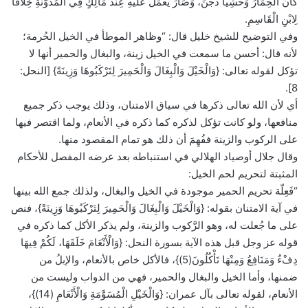
كَانَ الْحِمَارُ وَحْشِيًّا دُجِّنَ، وَصَارَ يُعْمَلُ عَلَيْهِ عِنْدَ مَالِكٍ فِي الْمُدَوَّنَةِ خِلَافًا
لِابْنِ الْقَاسِمِ.
وفي التوضيح للشيخ خليل قال: “وظاهر الموطأ في الخيل الحُرمة؛
لأنه قال: أحسن ما سمعت في الخيل زينة، والبغال والحمير أنها لا
تؤكل لقوله تعالى: {وَالْخَيْلَ وَالْبِغَالَ وَالْحَمِيرَ لِتَرْكَبُوهَا وَزِينَةً} [النحل:
8].
أي لأن الله تعالى ذكرها في سياق الامتنان، وذلك يوجب ذكر جميع
منافعها، ولو كانت تؤكل لذكره كما ذكره في الأنعام، ولما اقتصر فيها
على الركوب والزينة ففُهِمَ أن ذلك هو تمام المقصود منها.
وقال جلال أوصياد الهلالي في استنباطه بعد عرضه المفصل للأحكام
المثبتة لتحريم لحم الخيل:
“فَعِلّة تحريم الحمير موجودة في الخيل والبغال، ولذلك جمع الله بينها
في آية الامتنان بقوله: {وَالْخَيْلَ وَالْبِغَالَ وَالْحَمِيرَ لِتَرْكَبُوهَا وَزِينَةً}، فنص
على ما جُعلت له، وهو الرَّكوب والزينة، ولم يذكر الأكل كما ذكره في
قوله عز وجل قبل هذه الآية بسورة النحل: {وَالْأَنْعَامَ خَلَقَهَا، لَكُمْ فِيهَا
دِفْءٌ وَمَنَافِعُ وَمِنْهَا تَأْكُلُونَ(5)}، فالأكل خاص بالأنعام، والإبلُ من
ضمنها، وأما الخيل والبغال والحمير، فهي من الدواب وليست من
الأنعام، لقوله تعالى بآل عمران: {وَالْخَيْلِ الْمُسَوَّمَةِ وَالْأَنْعَامِ (14)}،