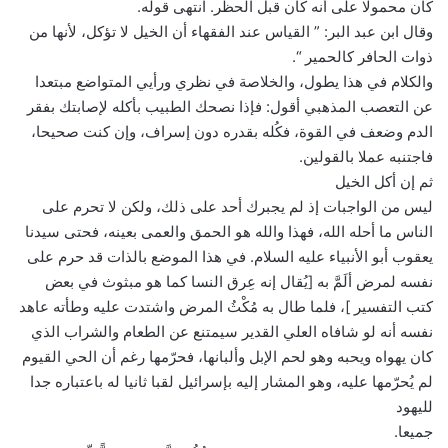
كان محمولا على أنه كان قبل الحظر. انتهى قوله.
وقال ابن عبد البر: ” القياس عند الفقهاء أن الخيل لا تؤكل، لأنها من
ذوات الحافر كالحمير “.
والكلام في هذا يطول، والخلاصة في نظري ورأيي المتواضع مبتعدا
عن التعصب المذهبي أقول: فإذا نصحك الطبيب بأكله لإصابتك بفقر
الدم وضعف في القوة، فكُله بقدره دون إسراف، وإن كنت صحيحا،
فاجتنبه عملا بالقولين.
ثم إن أكل الخيل
ليس من الواجبات إذ لم يجبرك أحد على ذلك، ولكن لا تحرم على
الناس ما أحله الله، فهذا والله هو الحمق والعمى بعينه، فحتى سيدنا
يعقوب أبو الأنبياء عليه السلام. في هذا الموضع بالذات قد حرم على
نفسه لمرض ألَمَّ به [يُقال إنه عِرق النسا كما هو مبثوث في بعض
كتب التفسير ]، فلما طال به مُكْثُ المرض واشتدت عليه وطأته عاهد
نفسه أنه لو شافاه العلي القدير سيمتنع عن الطعام والشراب الذي
كان يهواه ويحبه وهو لحم الإبل وألبانها، فحرّمها رغم أن الحي القيوم
لم يُحرّمها عليه، وهو المشار إليه بإسرائيل لقبا ثانيا له باعتباره جدا
لليهود
جميعا.