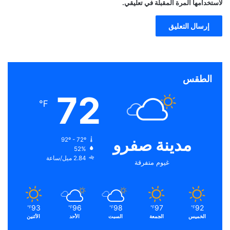
لاستخدامها المرة المقبلة في تعليقي.
الطقس
72
℉
مدينة صفرو
92º - 72º
52%
2.84 ميل/ساعة
غيوم متفرقة
93
96
98
97
92
℉
℉
℉
℉
℉
الخميس
الجمعة
السبت
الأحد
الأثنين