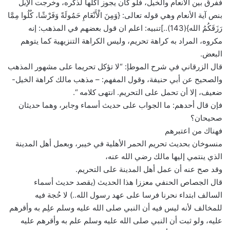
ففرق بين الأنعام والخيل، فلو كان يجوز أكلها لذكره، وخرجت الإبل
بنص آية الأنعام وهي قوله تعالى: {وَمِنَ الْأَنْعَامِ حَمُولَةً وَفَرْشًا، كُلُوا مِمَّا
رَزَقَكُمُ الله}(143)..]تنبيه: اعلم ان قول بعضهم في المذهب: إنه
مكروه، المراد به كراهة تحريم، وليس الكراهة التنزيهية كما يتوهم
البعض.
قال الزرقاني في شرح الموطإ: “لا تؤكل تحريما على مشهور المذهب
والصحيح عن أبي حنيفة، وقول المفهم: – مذهب مالك كراهة الخيل-
ضعيف، إلا أن تحمل على التحريم. انتهى كلامه “.
فإن قال أحدهم: ما الجواب على حديث أسماء وجابر، وهما حديثان
صحيحان؟
فهناك من اعتبرهم
منسوخان بحديث تحريم الحمر الأهلية في خيبر، وبعمل أهل المدينة
الذي ينتمي إليها مالك رضي الله عنه،
وقد صح عنه أن عمل أهل المدينة على التحريم.
قال الجصاص الحنفي معززا هذا الحديث (يقصد حديث أسماء
السالف ابتداء نحرنا فرسا على عهد رسول الله..) لا حُجة فيه
للمخالف لأنه ليس فيه أن النبي صلى الله عليه وسلم علِم به وأقرهم
عليه، ولو ثبت أن النبي صلى الله عليه وسلم علم به وأقرهم عليه