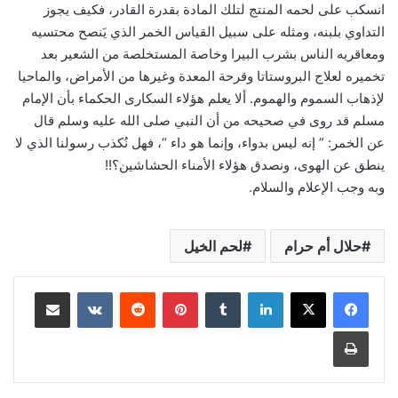
انسكب على لحمه المنتج لتلك المادة بقدرة القادر، فكيف يجوز
التداوي بلبنه، ومثله على سبيل القياس الخمر الذي يَنصح محتسيه
ومعاقريه الناس بشرب البيرا وخاصة المستخلصة من الشعير بعد
تخميره لعلاج البروستاتا وقرحة المعدة وغيرها من الأمراض، والماحيا
لإذهاب السموم والهموم. ألا يعلم هؤلاء السكارى الحكماء بأن الإمام
مسلم قد روى في صحيحه من أن النبي صلى الله عليه وسلم قال
عن الخمر: ” إنه ليس بدواء، وإنما هو داء “، فهل نُكذب رسولنا الذي لا
ينطق عن الهوى، ونصدق هؤلاء الأمناء الحشاشين؟!!
وبه وجب الإعلام والسلام.
حلال أم حرام
لحم الخيل
لينكدإن
بينتيريست
مشاركة عبر البريد
طباعة