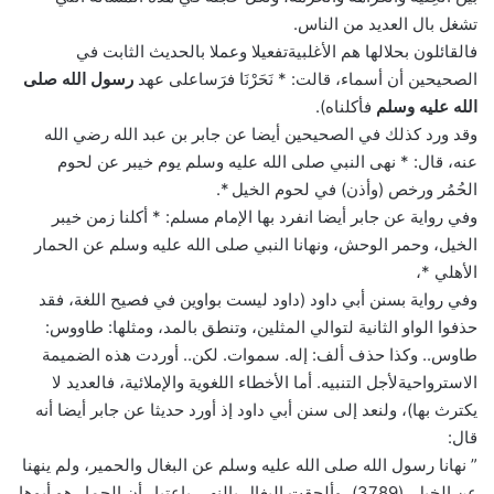
تشغل بال العديد من الناس.
فالقائلون بحلالها هم الأغلبيةتفعيلا وعملا بالحديث الثابت في
الصحيحين أن أسماء، قالت: * نَحَرْنَا فرَساعلى عهد
رسول الله صلى
الله عليه وسلم
فأكلناه).
وقد ورد كذلك في الصحيحين أيضا عن جابر بن عبد الله رضي الله
عنه، قال: * نهى النبي صلى الله عليه وسلم يوم خيبر عن لحوم
الحُمُر ورخص (وأذن) في لحوم الخيل *.
وفي رواية عن جابر أيضا انفرد بها الإمام مسلم: * أكلنا زمن خيبر
الخيل، وحمر الوحش، ونهانا النبي صلى الله عليه وسلم عن الحمار
الأهلي *،
وفي رواية بسنن أبي داود (داود ليست بواوين في فصيح اللغة، فقد
حذفوا الواو الثانية لتوالي المثلين، وتنطق بالمد، ومثلها: طاووس:
طاوس.. وكذا حذف ألف: إله. سموات. لكن.. أوردت هذه الضميمة
الاسترواحيةلأجل التنبيه. أما الأخطاء اللغوية والإملائية، فالعديد لا
يكترث بها)، ولنعد إلى سنن أبي داود إذ أورد حديثا عن جابر أيضا أنه
قال:
” نهانا رسول الله صلى الله عليه وسلم عن البغال والحمير، ولم ينهنا
عن الخيل. (3789)، وألحِقت البغال بالنهي باعتبار أن الحمار هو أبوها