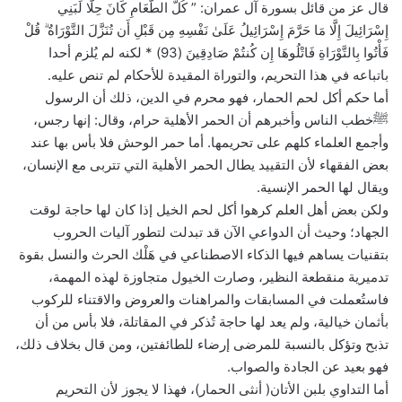
قال عز من قائل بسورة آل عمران: ” كُلُّ الطَّعَامِ كَانَ حِلًّا لِّبَنِي
إِسْرَائِيلَ إِلَّا مَا حَرَّمَ إِسْرَائِيلُ عَلَىٰ نَفْسِهِ مِن قَبْلِ أَن تُنَزَّلَ التَّوْرَاةُ ۗ قُلْ
فَأْتُوا بِالتَّوْرَاةِ فَاتْلُوهَا إِن كُنتُمْ صَادِقِينَ (93) * لكنه لم يُلزم أحدا
باتباعه في هذا التحريم، والتوراة المقيدة للأحكام لم تنص عليه.
أما حكم أكل لحم الحمار، فهو محرم في الدين، ذلك أن الرسول
ﷺخطب الناس وأخبرهم أن الحمر الأهلية حرام، وقال: إنها رجس،
وأجمع العلماء كلهم على تحريمها. أما حمر الوحش فلا بأس بها عند
بعض الفقهاء لأن التقييد يطال الحمر الأهلية التي تتربى مع الإنسان،
ويقال لها الحمر الإنسية.
ولكن بعض أهل العلم كرهوا أكل لحم الخيل إذا كان لها حاجة لوقت
الجهاد؛ وحيث أن الدواعي الآن قد تبدلت لتطور آليات الحروب
بتقنيات يساهم فيها الذكاء الاصطناعي في هَلْك الحرث والنسل بقوة
تدميرية منقطعة النظير، وصارت الخيول متجاوزة لهذه المهمة،
فاستُعملت في المسابقات والمراهنات والعروض والاقتناء للركوب
بأثمان خيالية، ولم يعد لها حاجة تُذكر في المقاتلة، فلا بأس من أن
تذبح وتؤكل بالنسبة للمرضى إرضاء للطائفتين، ومن قال بخلاف ذلك،
فهو بعيد عن الجادة والصواب.
أما التداوي بلبن الأتان( أنثى الحمار)، فهذا لا يجوز لأن التحريم