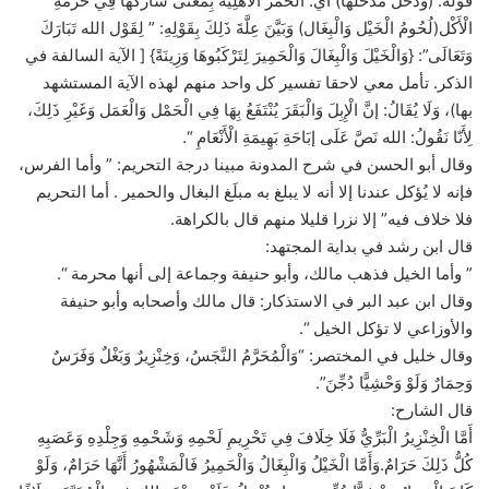
قوله: (وَدَخَلَ مَدْخَلهَا) أَيْ: الْحُمُر الْأَهْلِيَّةُ بِمَعْنَى شَارَكَهَا فِي حُرْمَةِ
الْأَكْل(لُحُومُ الْخَيْل وَالْبِغَال) وَبَيَّنَ عِلَّةَ ذَلِكَ بِقَوْلِهِ: ” لِقَوْل الله تَبَارَكَ
وَتَعَالَى”: {وَالْخَيْلَ وَالْبِغَالَ وَالْحَمِيرَ لِتَرْكَبُوهَا وَزِينَةً} [ الآية السالفة في
الذكر. تأمل معي لاحقا تفسير كل واحد منهم لهذه الآية المستشهد
بها)، وَلَا يُقَالُ: إنَّ الْإِبِلَ وَالْبَقَرَ يُنْتَفَعُ بِهَا فِي الْحَمْل وَالْعَمَل وَغَيْرِ ذَلِكَ،
لِأَنّا نَقُولُ: الله نَصَّ عَلَى إبَاحَةِ بَهِيمَةِ الْأَنْعَامِ “.
وقال أبو الحسن في شرح المدونة مبينا درجة التحريم: ” وأما الفرس،
فإنه لا يُؤكل عندنا إلا أنه لا يبلغ به مبلَغ البغال والحمير . أما التحريم
فلا خلاف فيه” إلا نزرا قليلا منهم قال بالكراهة.
قال ابن رشد في بداية المجتهد:
” وأما الخيل فذهب مالك، وأبو حنيفة وجماعة إلى أنها محرمة “.
وقال ابن عبد البر في الاستذكار: قال مالك وأصحابه وأبو حنيفة
والأوزاعي لا تؤكل الخيل “.
وقال خليل في المختصر: “وَالْمُحَرَّمُ النَّجَسُ، وَخِنْزِيرٌ وَبَغْلٌ وَفَرَسٌ
وَحِمَارٌ وَلَوْ وَحْشِيًّا دُجِّنَ”.
قال الشارح:
أَمَّا الْخِنْزِيرُ الْبَرِّيُّ فَلَا خِلَافَ فِي تَحْرِيمِ لَحْمِهِ وَشَحْمِهِ وَجِلْدِهِ وَعَصَبِهِ
كُلُّ ذَلِكَ حَرَامٌ.وَأَمَّا الْخَيْلُ وَالْبِغَالُ وَالْحَمِيرُ فَالْمَشْهُورُ أَنَّهَا حَرَامٌ، وَلَوْ