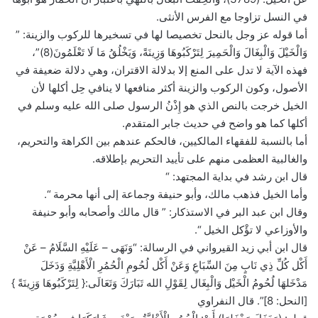
في النسل تزاوجا مع الفرس الأنثى.
أما قوله عز وجل بالنحل تخصيصا لها في تسخيرها للركوب والزينة: ”
وَالْخَيْلَ وَالْبِغَالَ وَالْحَمِيرَ لِتَرْكَبُوهَا وَزِينَةً، وَيَخْلُقُ مَا لَا تَعْلَمُونَ(8)”،
فهذه الآية لا تدل على المنع إلا بدلالة الاقتران، وهي دلالة ضعيفة في
الأصول، وكون الركوب والزينة أكثر منافعها لا ينافي حِل أكلها لأن
الخيل خرجت بالنص الذي هو إِذْنُ الرسول صلى الله عليه وسلم في
أكلها كما هو واضح في حديث جابر المتقدم.
أما بالنسبة للفقهاء المالكيين، فالحكم عندهم بين الكراهة والتحريم،
والغالبية العظمى منهم على تأييد التحريم بإطلاقه.
قال ابن رشد في بداية المجتهد: “
وأما الخيل فذهب مالك، وأبو حنيفة وجماعة إلى أنها محرمة “.
وقال ابن عبد البر في الاستذكار: ” قال مالك وأصحابه وأبو حنيفة
والأوزاعي لا تؤْكل الخيل “.
قال ابن أبي زيد القيرواني في الرسالة: “وَنَهَى – عَلَيْهِ السَّلَامُ – عَنْ
أَكْل كُلِّ ذِي نَابٍ مِنَ السِّبَاعِ وَعَنْ أَكْل لُحُومِ الْحُمُرِ الْأَهْلِيَّةِ وَدَخَلَ
مَدْخَلهَا لُحُومُ الْخَيْل وَالْبِغَال لِقَوْلِ الله تَبَارَكَ وَتَعَالَى:{ لِتَرْكَبُوهَا وَزِينَةً }
[النحل: 8]”. قال النفراوي