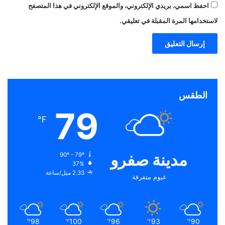
احفظ اسمي، بريدي الإلكتروني، والموقع الإلكتروني في هذا المتصفح
لاستخدامها المرة المقبلة في تعليقي.
الطقس
79
℉
مدينة صفرو
90º - 79º
37%
2.33 ميل/ساعة
غيوم متفرقة
98
100
96
93
90
℉
℉
℉
℉
℉