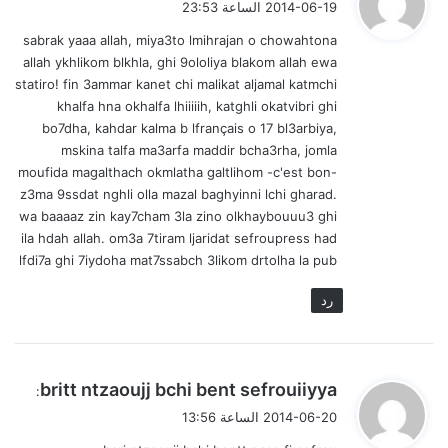
2014-06-19 الساعة 23:53
و
sabrak yaaa allah, miya3to lmihrajan o chowahtona
ل
allah ykhlikom blkhla, ghi 9ololiya blakom allah ewa
statiro! fin 3ammar kanet chi malikat aljamal katmchi
khalfa hna okhalfa lhiiiiih, katghli okatvibri ghi
bo7dha, kahdar kalma b lfrançais o 17 bl3arbiya,
mskina talfa ma3arfa maddir bcha3rha, jomla
moufida magalthach okmlatha galtlihom -c'est bon-
z3ma 9ssdat nghli olla mazal baghyinni lchi gharad.
wa baaaaz zin kay7cham 3la zino olkhaybouuu3 ghi
ila hdah allah. om3a 7tiram ljaridat sefroupress had
lfdi7a ghi 7iydoha mat7ssabch 3likom drtolha la pub
رد
ي
britt ntzaoujj bchi bent sefrouiiyya
:
ق
2014-06-20 الساعة 13:56
و