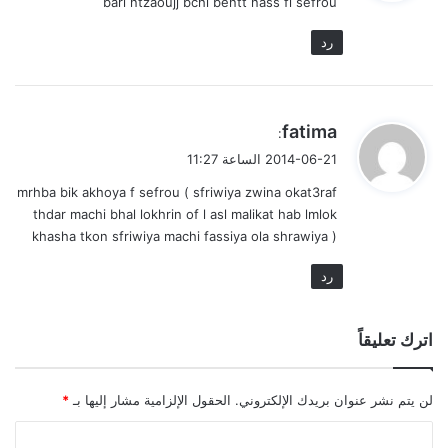
bari ntzaoujj bchi bentt nass fi sefrou
ل
رد
ي
fatima
:
ق
2014-06-21 الساعة 11:27
و
mrhba bik akhoya f sefrou ( sfriwiya zwina okat3raf
ل
thdar machi bhal lokhrin of l asl malikat hab lmlok
khasha tkon sfriwiya machi fassiya ola shrawiya )
رد
اترك تعليقاً
لن يتم نشر عنوان بريدك الإلكتروني.
الحقول الإلزامية مشار إليها بـ
*
ا