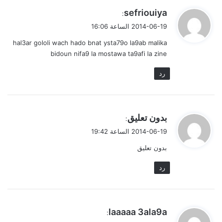
ي
sefriouiya
:
ق
2014-06-19 الساعة 16:06
و
hal3ar gololi wach hado bnat ysta79o la9ab malika
ل
bidoun nifa9 la mostawa ta9afi la zine
رد
ي
بدون تعليق
:
ق
2014-06-19 الساعة 19:42
و
بدون تعليق
ل
رد
ي
laaaaa 3ala9a
:
ق