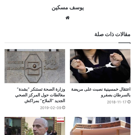
يوسف مسكين
موقع
الويب
مقالات ذات صلة
اعتقال خمسينية نصبت على مريضة
وزارة الصحة تستنكر “بشدة”
بالسرطان بصفرو
مغالطات حول المركز الصحي
الجديد “الملاح” بمراكش
2018-11-17
2019-02-09