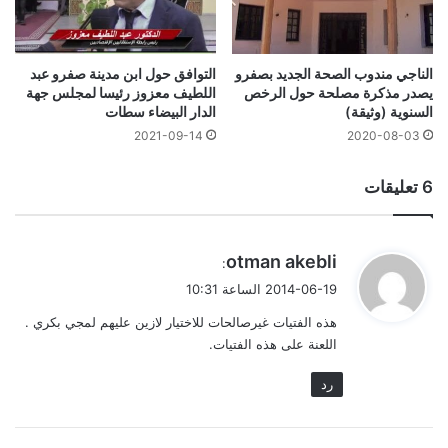
الناجي مندوب الصحة الجديد بصفرو
التوافق حول ابن مدينة صفرو عبد
يصدر مذكرة مصلحة حول الرخص
اللطيف معزوز رئيسا لمجلس جهة
السنوية (وثيقة)
الدار البيضاء سطات
2021-09-14
2020-08-03
‫6 تعليقات
ي
otman akebli
:
ق
2014-06-19 الساعة 10:31
و
هذه الفتيات غيرصالحات للاختيار لازين عليهم لمجي بكري .
ل
اللعنة على هذه الفتيات.
رد