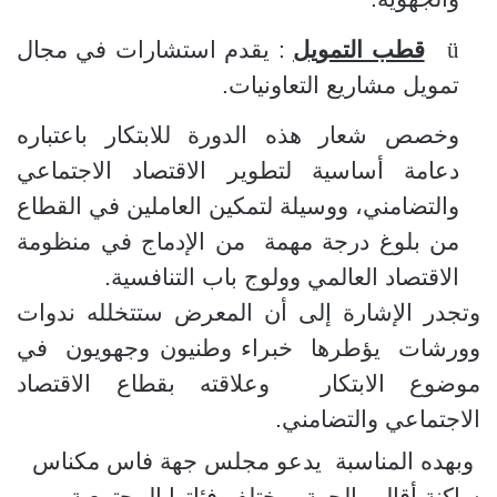
ü
قطب التمويل
: يقدم استشارات في مجال
تمويل مشاريع التعاونيات.
وخصص شعار هذه الدورة للابتكار باعتباره
دعامة أساسية لتطوير الاقتصاد الاجتماعي
والتضامني، ووسيلة لتمكين العاملين في القطاع
من بلوغ درجة مهمة
من الإدماج في منظومة
الاقتصاد العالمي وولوج باب التنافسية.
وتجدر الإشارة إلى أن المعرض ستتخلله ندوات
وورشات
يؤطرها
خبراء وطنيون وجهويون
في
موضوع الابتكار
وعلاقته بقطاع الاقتصاد
الاجتماعي والتضامني.
وبهده المناسبة
يدعو مجلس جهة فاس مكناس
ساكنة أقاليم الجهة بمختلف فئاتها المجتمعية