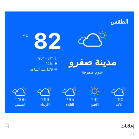
الطقس
82
℉
مدينة صفرو
90º - 81º
32%
1.79 ميل/ساعة
غيوم متفرقة
100
99
95
92
90
℉
℉
℉
℉
℉
الأحد
الأثنين
الثلاثاء
الأربعاء
الخميس
إعلانات