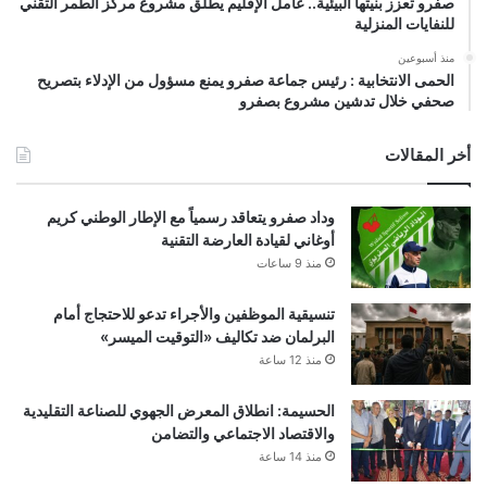
صفرو تعزز بنيتها البيئية.. عامل الإقليم يطلق مشروع مركز الطمر التقني
للنفايات المنزلية
منذ أسبوعين
الحمى الانتخابية : رئيس جماعة صفرو يمنع مسؤول من الإدلاء بتصريح
صحفي خلال تدشين مشروع بصفرو
أخر المقالات
وداد صفرو يتعاقد رسمياً مع الإطار الوطني كريم
أوغاني لقيادة العارضة التقنية
منذ 9 ساعات
تنسيقية الموظفين والأجراء تدعو للاحتجاج أمام
البرلمان ضد تكاليف «التوقيت الميسر»
منذ 12 ساعة
الحسيمة: انطلاق المعرض الجهوي للصناعة التقليدية
والاقتصاد الاجتماعي والتضامن
منذ 14 ساعة