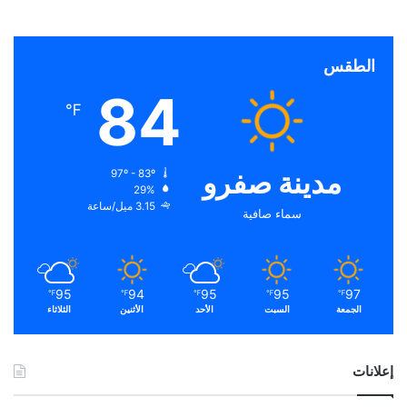
الطقس
84
℉
مدينة صفرو
97º - 83º
29%
3.15 ميل/ساعة
سماء صافية
95
94
95
95
97
℉
℉
℉
℉
℉
الجمعة
السبت
الأحد
الأثنين
الثلاثاء
إعلانات