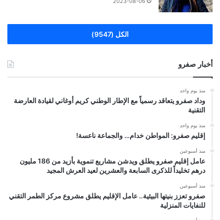
2023-08-06
الكل (9547)
أخبار صفرو
منذ يوم واحد
وداد صفرو يتعاقد رسمياً مع الإطار الوطني كريم أوغاني لقيادة العارضة
التقنية
منذ يوم واحد
إقليم صفرو: المواطن خدام… والجماعة ناعسة!
منذ أسبوعين
عامل إقليم صفرو يطلق ويدشن مشاريع تنموية بأزيد من 186 مليون
درهم تخليداً للذكرى السابعة والعشرين لعيد العرش المجيد
منذ أسبوعين
صفرو تعزز بنيتها البيئية.. عامل الإقليم يطلق مشروع مركز الطمر التقني
للنفايات المنزلية