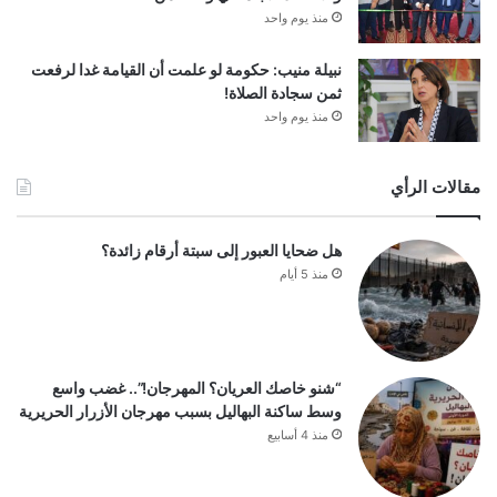
منذ يوم واحد
نبيلة منيب: حكومة لو علمت أن القيامة غدا لرفعت
ثمن سجادة الصلاة!
منذ يوم واحد
مقالات الرأي
هل ضحايا العبور إلى سبتة أرقام زائدة؟
منذ 5 أيام
“شنو خاصك العريان؟ المهرجان!”.. غضب واسع
وسط ساكنة البهاليل بسبب مهرجان الأزرار الحريرية
منذ 4 أسابيع