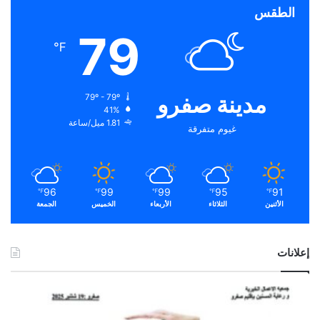
الطقس
79
℉
مدينة صفرو
79º - 79º
41%
1.81 ميل/ساعة
غيوم متفرقة
96
99
99
95
91
℉
℉
℉
℉
℉
الأثنين
الثلاثاء
الأربعاء
الخميس
الجمعة
إعلانات