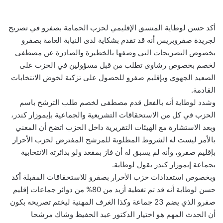
أكد حسن لوطاية المنسق الإقليمي لحزب الحمامة بصفرو في تصريح
لجريدة صفروبريس أنه قد تقدم بشكاية لدى النيابة العامة بصفرو
بخصوص التصريحات التي وصفها بالخطيرة والصادرة عن مصطفى
لخصم بخصوص رشاوى تطلب من قبل مسؤولين في الحزب على
الصعيد الجهوي وبإقليم صفرو للحصول على تزكية لخوض الانتخابات
القادمة.
وشدد لوطاية أنه بالفعل قدم مصطفى لخصم طلب الترشح باسم
الحزب في كل من الاستحقاقات التشريعية والجماعية بإيموزار كندر،
وبعد الاستشارة مع الهيئات التقريرية داخل الحزب اتضح أن المعني
بالأمر ليست له الشروط المطلوبة للمرشح المفترض لحزب الأحرار
بإقليم صفرو، وأنه لم يسبق له أن فاز بمقعد ولو بدائرته الانتخابية
بجماعة إيموزار كندر يقول لوطاية.
وبخصوص استعدادات حزب الأحرار بصفرو للاستحقاقات المقبلة أكد
حسن لوطاية أنه قد تم تغطية أزيد من 80% من دوائر جماعات إقليم
صفرو الذي يضم 23 جماعة وكذا الغرف المهنية ليختم تصريحه بكون
أن الحدث المهم هو اختيار الدكتور عبد الحفيظ وشاك مرشحا