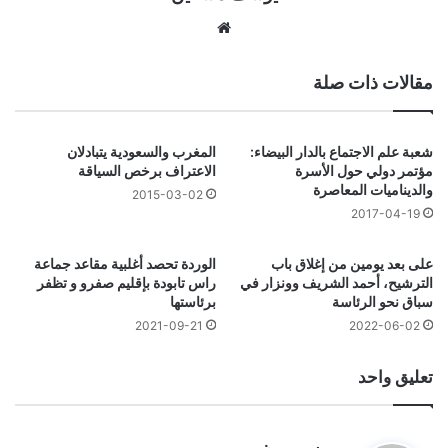
موقع
الويب
مقالات ذات صلة
شعبة علم الاجتماع بالدار البيضاء:
المغرب والسعودية يتبادلان
مؤتمر دولي حول الأسرة
الاعتراف برخص السياقة
والديناميات المعاصرة‎
2015-03-02
2017-04-19
على بعد يومين من إغلاق باب
الوردة تحصد أغلبية مقاعد جماعة
الترشيح، أحمد الشريف وونزار في
راس تابودة بإقليم صفرو و تظفر
سباق نحو الرئاسة
برئاستها
2021-09-21
2022-06-02
تعليق واحد
ي