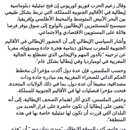
وقال زعيم الحزب فوريو كوريوني إن فتح تمثيلية دبلوماسية
إيطالية في الأقاليم الجنوبية للمملكة، التي تربط بشكل طبيعي
بين البحر الأبيض المتوسط والمحيط الأطلسي وإفريقيا،
سيسمح للمستثمرين الإيطاليين بالولوج إلى سوق يوفر فرصا
هائلة على المستويين الاقتصادي والاجتماعي.
وأشار السياسي الإيطالي إلى أن الحضور الإيطالي في الأقاليم
الجنوبية للمغرب سيخلق دينامية هجرة جادة ومسؤولة، معربا
عن ترحيبه “بالدور المهم والإيجابي الذي تضطلع به الجالية
المغربية في لومبارديا وفي إيطاليا بشكل عام”.
وحسب الملتمس، فإن عدة دول أكدت مؤخرا أن مخطط
الحكم الذاتي للصحراء المغربية يعد مبادرة جادة وذات
مصداقية، مضيفا أن عدة دول، بما في ذلك الولايات المتحدة،
فتحت مؤخرا قنصليات لها في الأقاليم الجنوبية للمملكة.
وخلص الملتمس، الذي أثار اهتمام الصحف الإيطالية، إلى أنه
“يتعين على إيطاليا أن تكون حاضرة على غرار العديد من
البلدان التي قررت أن تكون لها تمثيلية خاصة بها في هذه
المنطقة”.
من جانبه، كتب الموقع الإيطالي “ميديترينيان نيوز” أن “هذه