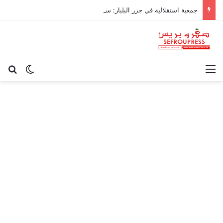
جمعية استقلالية في جزر البليار: سيادة المغرب على سبتة ومليلية “مسألة وقت”
القائمة
بح
الوضع ا