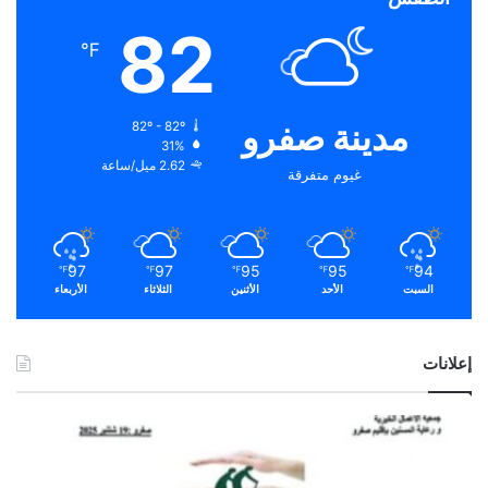
82
℉
مدينة صفرو
82º - 82º
31%
2.62 ميل/ساعة
غيوم متفرقة
97
97
95
95
94
℉
℉
℉
℉
℉
السبت
الأحد
الأثنين
الثلاثاء
الأربعاء
إعلانات