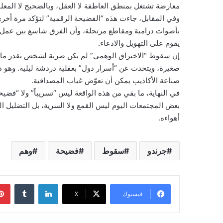
معارضة تشتغل بمنطق العاطفة لا العقل، وبالضجيج لا المعلو
وفي المقابل، جاءت هذه “الفضيحة الرقمية” لتؤكد مرة أخرى أ
بأصوات درامية ومقاطع مرتجلة، وأن الفرق شاسع بين عمل
يقوم على التهويل والادعاء.
إن سقوط “الاختراق الوهمي” لم يكن ضربة لشخص بقدر ما 
صغيرة، ويتحدث عن “أسرار دول” بعقلية دردشة ليلية. وهو 
صناعة الأكاذيب يمكن أن تعوّض غياب المصداقية.
في النهاية، ما بقي من هذه الواقعة ليس “تسريباً” ولا “فضي
بعض المجتمعات اليوم ليس القمع ولا السرية، بل التضليل
أهواءه.
جرندو
سقوط
فضيحة
وهم
لينكدإن
فيسبوك
‫X