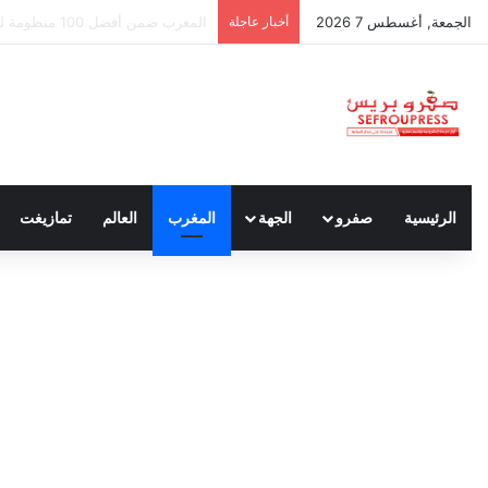
الجمعة, أغسطس 7 2026
أخبار عاجلة
سبتة ومليلية… حين يتحدث أنصار الد
الرئيسية
صفرو
الجهة
المغرب
العالم
تمازيغت