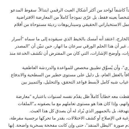
 كاشفاً لواحد من أكثر أشكال العبث الرقمي ابتذالاً. سقوط المدعو
اً بعينه فقط، بل عرّى نموذجاً كاملاً من المعارضة الافتراضية
مل الاستخباراتي الحقيقي وسيناريوهات رديئة مستوحاة من أفلام
لخارج، اعتقد أنه أمسك بالخيط الذي سيقوده إلى ما سماه “أسرار
غير أن هذا الحلم الورقي سرعان ما انهار، حين تبيّن أن “المصدر
ات، وأوضح الإشارات، التي كان من المفترض أن تكشف الخدعة منذ
ري”، وأن يُسوَّق تطبيق مخصص للمواعدة والدردشة العاطفية
اً بالعقل العام، بل دليل على مستوى خطير من السطحية والاندفاع
غياب شبه كامل لأبسط قواعد التحقق، والتحليل، والتمييز بين
قطت معه خطاباً كاملاً ظل يقدّم نفسه لسنوات باعتباره “معارضة
هم، وإذا كان هذا هو مستوى تعاملهم مع ما يصفونه بـ”الملفات
فة، بل بالجمهور الذي يُراد له أن يصدق كل هذا العبث.
بة في الإصلاح أو كشف الاختلالات، بقدر ما تحركها نرجسية مفرطة،
دم صورة “البطل المنقذ”، حتى وإن كانت مفخخة بسخرية واضحة. إنها