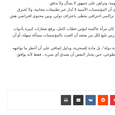
مة، وتراهن على جمهور لا يسأل ولا يدقق.
ن المؤسسات الأمنية لا تُدار عبر تطبيقات مجانية، ولا تُخترق
 تراكمي احترافي يحظى باعتراف دولي، وبين محتوى افتراضي هش
كان مرآة عاكسة لبؤس خطاب كامل، يرفع شعارات كبيرة بأدوات
درس بليغ لكل من يعتقد أن العبث بالمؤسسات مسألة سهلة، أو أن
حة دولة”، بل مادة للسخرية، ودليل إضافي على أن أخطر ما تواجهه
 الطوعي، حين يختار البعض أن يصدق أي شيء… فقط لأنه يوافق
بينتيريست
مشاركة عبر البريد
طباعة