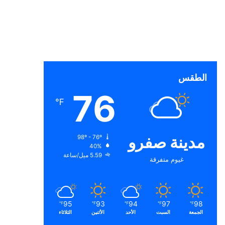
الطقس
76
℉
مدينة صفرو
98º - 76º
40%
5.59 ميل/ساعة
غيوم متفرقة
95
93
94
97
98
℉
℉
℉
℉
℉
الجمعة
السبت
الأحد
الأثنين
الثلاثاء