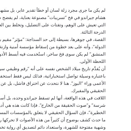
لم يكن ما جرى مجرد زلة لسان أو خطأ تقدير عابر، بل مشهداً
هشام جيراندو في فخ “تسريبات” مصنوعة بعناية، لم يفضح شخص
التي تعيش على الوهم، وتقتات على التضليل، وتخلط بين الع
الدرجة الثالثة.
القصة، في جوهرها، بسيطة إلى حد السذاجة: “مؤثر” مقيم با
الدولة”، وأنه على بعد خطوة من إسقاط مؤسسة أمنية وازنة. 
المنشق” لم يكن سوى فخ ساخر، استُخدمت فيه أبسط الأدو
اللحظة الأولى.
أن يُقدَّم تاريخ ميلاد الشخص نفسه على أنه “رقم وظيفي س
باعتباره وسيلة تواصل استخباراتية، فذلك ليس فقط استخفاف
الأعمى وراء “البوز”. هنا لا نتحدث عن اختراق فاشل، بل عن 
الحقيقي والمفبرك.
اللافت في هذه الواقعة، أنها لم تسقط جيراندو وحده، بل أس
شرسة” و”صوت الحقيقة من الخارج”. فإذا كانت هذه هي أدوات
الخطيرة”، فإن السؤال الحقيقي لا يتعلق بالمؤسسات المستهد
ما حدث كشف بوضوح أن كثيراً من هذه الأصوات لا تحركها رغ
وشهية مفتوحة للشهرة، واستعداد دائم لتصديق أي رواية تخ