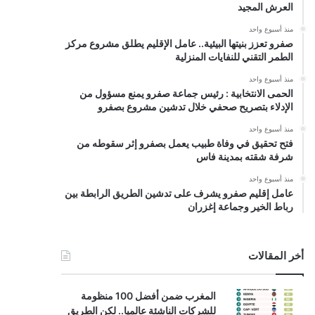
العرش المجيد
منذ أسبوع واحد
صفرو تعزز بنيتها البيئية.. عامل الإقليم يطلق مشروع مركز
الطمر التقني للنفايات المنزلية
منذ أسبوع واحد
الحمى الانتخابية : رئيس جماعة صفرو يمنع مسؤول من
الإدلاء بتصريح صحفي خلال تدشين مشروع بصفرو
منذ أسبوع واحد
فتح تحقيق في وفاة طبيب يعمل بصفرو إثر سقوطه من
شرفة شقته بمدينة فاس
منذ أسبوع واحد
عامل إقليم صفرو يشرف على تدشين الطريق الرابطة بين
رباط الخير وجماعة إغزران
أخر المقالات
المغرب ضمن أفضل 100 منظومة
للشركات الناشئة عالميا.. لكن الطريق