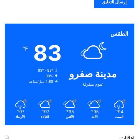
الطقس
83
℉
مدينة صفرو
83º - 83º
30%
4.88 ميل/ساعة
غيوم متفرقة
97
97
95
95
94
℉
℉
℉
℉
℉
السبت
الأحد
الأثنين
الثلاثاء
الأربعاء
إعلانات