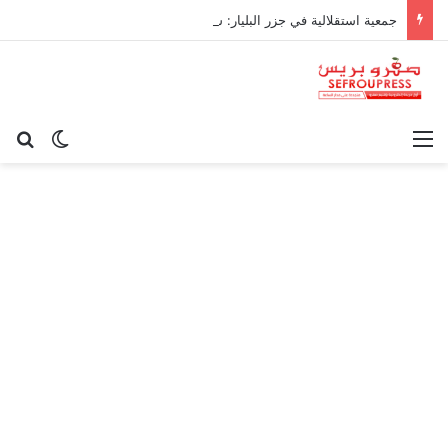
جمعية استقلالية في جزر البليار: سيادة المغرب على سبتة ومليلية “مسألة وقت”
القائمة
بح
الوضع ا