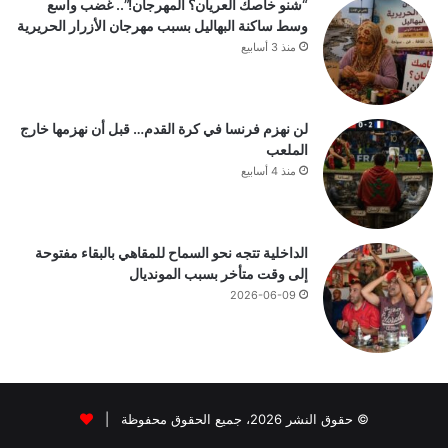
“شنو خاصك العريان؟ المهرجان!”.. غضب واسع
وسط ساكنة البهاليل بسبب مهرجان الأزرار الحريرية
منذ 3 أسابيع
لن نهزم فرنسا في كرة القدم… قبل أن نهزمها خارج
الملعب
منذ 4 أسابيع
الداخلية تتجه نحو السماح للمقاهي بالبقاء مفتوحة
إلى وقت متأخر بسبب المونديال
2026-06-09
© حقوق النشر 2026، جميع الحقوق محفوظة |