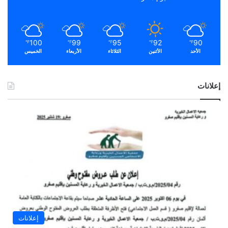
100
99
95
92
90
℉
℉
℉
℉
℉
الأحد
الأثنين
الثلاثاء
الأربعاء
الخميس
إعلانات
إعلانات