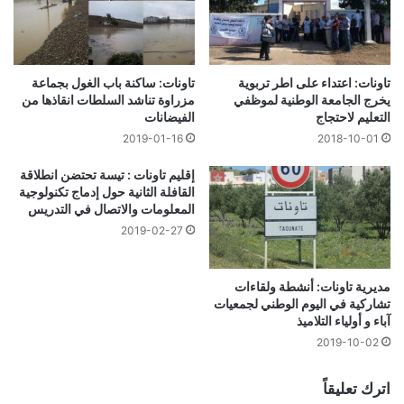
تاونات: اعتداء على اطر تربوية
تاونات: ساكنة باب الغول بجماعة
يخرج الجامعة الوطنية لموظفي
مزراوة تناشد السلطات انقاذها من
التعليم لاحتجاج
الفيضانات
2018-10-01
2019-01-16
إقليم تاونات : تيسة تحتضن انطلاقة
القافلة الثانية حول إدماج تكنولوجية
المعلومات والاتصال في التدريس
2019-02-27
مديرية تاونات: أنشطة ولقاءات
تشاركية في اليوم الوطني لجمعيات
آباء و أولياء التلاميذ
2019-10-02
اترك تعليقاً