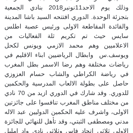
وذلك يوم الاحد11نونبر2018 بنادي الجمعية
بتجزئة الوحدة. الدوري افتتحه السيد باشا المدينة
والقائدة المقاطعة الاولى ورئيس عصبة اطلس
سايس حيث تم تكريم ثلة الفعاليات من
الاعلاميين وهم محمد الازمي ويونس لكحل
ويوسف.
س
وابطال الرياضيين ابناء الاقليم في
رياضات مختلفة وهم رضا الاسمر بطل المغرب
في رياضة الكراطي والشاب حسام العزوزي
حاصل على بطولة الالعاب المدرسية والحكمين
للدوري. وقد شارك في الدوري ازيد من 70 نادي
من مختلف مناطق المغرب تنافسوا على جائزتين
الاولى، واشرف عليه الحكمين الدوليين عبد الاله
مدني ومصطفى الثبتي، وقد تأهل للنهائي للجائزة
الاولى ثلاثي اتحاد فاس وثلاثي نادي واد امليل