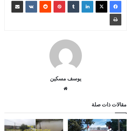
لينكدإن
بينتيريست
مشاركة عبر البريد
طباعة
يوسف مسكين
موقع
الويب
مقالات ذات صلة