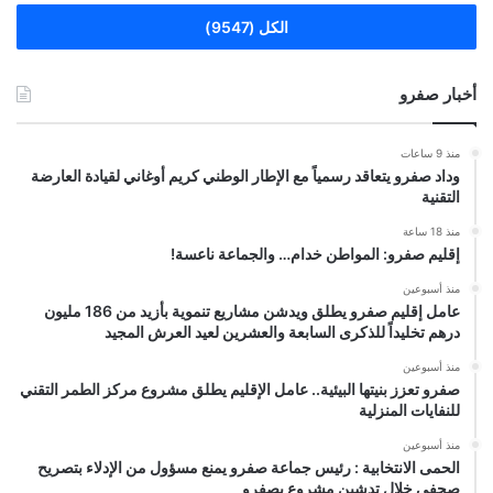
الكل (9547)
أخبار صفرو
منذ 9 ساعات
وداد صفرو يتعاقد رسمياً مع الإطار الوطني كريم أوغاني لقيادة العارضة
التقنية
منذ 18 ساعة
إقليم صفرو: المواطن خدام… والجماعة ناعسة!
منذ أسبوعين
عامل إقليم صفرو يطلق ويدشن مشاريع تنموية بأزيد من 186 مليون
درهم تخليداً للذكرى السابعة والعشرين لعيد العرش المجيد
منذ أسبوعين
صفرو تعزز بنيتها البيئية.. عامل الإقليم يطلق مشروع مركز الطمر التقني
للنفايات المنزلية
منذ أسبوعين
الحمى الانتخابية : رئيس جماعة صفرو يمنع مسؤول من الإدلاء بتصريح
صحفي خلال تدشين مشروع بصفرو