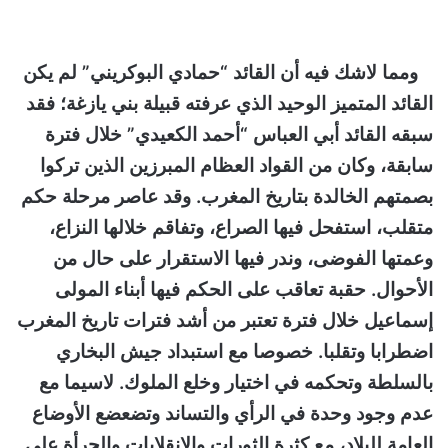
ومما لاشك فيه أن القائد “حمادي البوكريني” لم يكن
القائد المتميز الوحيد الذي عرفته قبيلة بني يازغة؛ فقد
سبقه القائد أبي العباس
“أحمد الكعيدي” خلال فترة
سابقة، وكان من القواد العظام المبرزين الذين تركوا
بصمتهم الخالدة بتاريخ المغرب. وقد عاصر مرحلة حكم
متقلب، استفحل فيها الصراع، وتفاقم خلالها النزاع،
وعمتها الفوضى، وندر فيها الاستقرار على حال من
الأحوال. حقبة تعاقب على الحكم فيها أبناء المولى
إسماعيل خلال فترة تعتبر من أشد فترات تاريخ المغرب
اضطرابا وتقلبا. خصوصا مع استبداد جيش البخاري
بالسلطة وتحكمه في اختيار وخلع الملوك. لاسيما مع
عدم وجود وحدة في الرأي والتساند وتضعضع الأوضاع
العامة للبلاد، مع كثرة الثورات والانقلابات والجرأة على