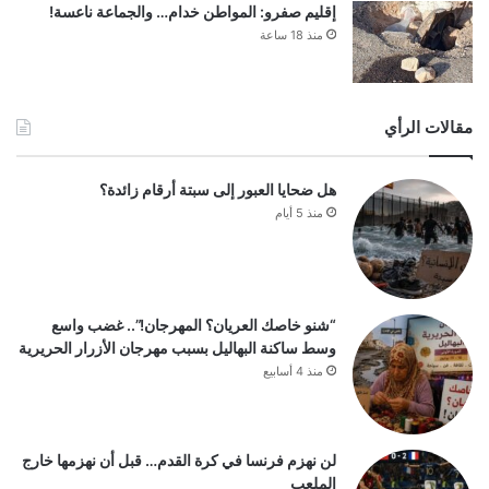
إقليم صفرو: المواطن خدام… والجماعة ناعسة!
منذ 18 ساعة
مقالات الرأي
هل ضحايا العبور إلى سبتة أرقام زائدة؟
منذ 5 أيام
“شنو خاصك العريان؟ المهرجان!”.. غضب واسع
وسط ساكنة البهاليل بسبب مهرجان الأزرار الحريرية
منذ 4 أسابيع
لن نهزم فرنسا في كرة القدم… قبل أن نهزمها خارج
الملعب