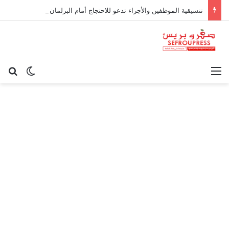
تنسيقية الموظفين والأجراء تدعو للاحتجاج أمام البرلمان ضد تكاليف «التوقيت الميسر»
القائمة
بح
الوضع ا