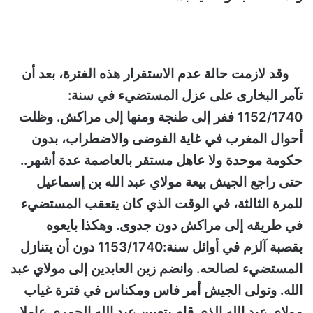
وقد لازمت حالة عدم الاستقرار هذه الفترة، بعد أن
تآمر البخارى على عزل المستضيء في سنة:
1152/1740 ففر إلى طنجة ومنها إلى مراكش. وظلت
أحوال المغرب في غاية الفوضى والاضطراب، بدون
حكومة موحدة ولا عاهل مستقر بالعاصمة عدة أشهر..
حتى راجع الجيش بيعة مولاي عبد الله بن إسماعيل
للمرة الثالثة، في الوقت الذي كان يتعقب المستضيء
في طريقه إلى مراكش دون جدوى. وهكذا بايعوه
بقصبة آلزم في أوائل سنة:1153/1740 دون أن يتنازل
المستضيء لصالحه. وانضم زين العابدين إلى مولاي عبد
الله. وتولى الجيش أمر فاس ومكناس في فترة غياب
مولاي عبد الله الذي قام بتعيين عبد الله الحمري عاملا