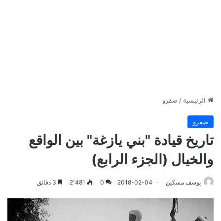
الرئيسية
/
صفرو
صفرو
تاريخ قيادة "بني يازغة" بين الواقع
والخيال (الجزء الرابع)
يوسف مسكين
2018-02-04
0
2٬481
3 دقائق