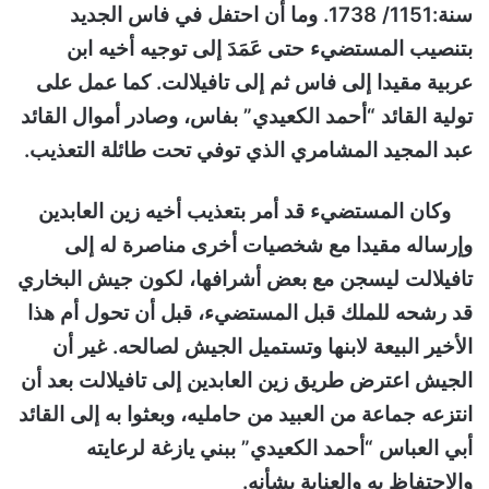
سنة:1151/ 1738. وما أن احتفل في فاس الجديد
بتنصيب المستضيء حتى عَمَدَ إلى توجيه أخيه ابن
عربية مقيدا إلى فاس ثم إلى تافيلالت. كما عمل على
تولية القائد “أحمد الكعيدي” بفاس، وصادر أموال القائد
عبد المجيد المشامري الذي توفي تحت طائلة التعذيب.
وكان المستضيء قد أمر بتعذيب أخيه زين العابدين
وإرساله مقيدا مع شخصيات أخرى مناصرة له إلى
تافيلالت ليسجن مع بعض أشرافها، لكون جيش البخاري
قد رشحه للملك قبل المستضيء، قبل أن تحول أم هذا
الأخير البيعة لابنها وتستميل الجيش لصالحه. غير أن
الجيش اعترض طريق زين العابدين إلى تافيلالت بعد أن
انتزعه جماعة من العبيد من حامليه، وبعثوا به إلى القائد
أبي العباس “أحمد الكعيدي” ببني يازغة لرعايته
والاحتفاظ به والعناية بشأنه.