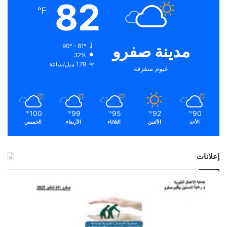
82
℉
مدينة صفرو
90º - 81º
32%
1.79 ميل/ساعة
غيوم متفرقة
100
99
95
92
90
℉
℉
℉
℉
℉
الأحد
الأثنين
الثلاثاء
الأربعاء
الخميس
إعلانات