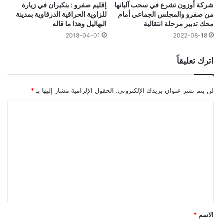
إقليم صفرو : بنكيران في زيارة
شركة أوزون تشرع في سحب آلياتها
للزاوية الحراقية الدرقاوية بمدينة
من صفرو والمجلس الجماعي أمام
البهاليل وهذا ما قاله
محك تدبير مرحلة انتقالية
2018-04-01
2022-08-18
اترك تعليقاً
لن يتم نشر عنوان بريدك الإلكتروني.
الحقول الإلزامية مشار إليها بـ
*
ا
ل
ت
ع
ل
ي
ق
*
الاسم
*