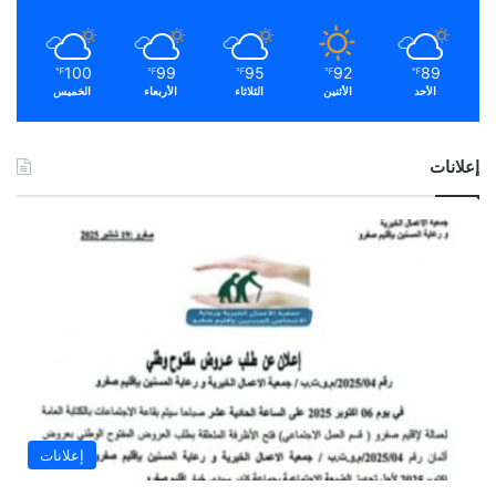
100
99
95
92
89
℉
℉
℉
℉
℉
الأحد
الأثنين
الثلاثاء
الأربعاء
الخميس
إعلانات
إعلانات