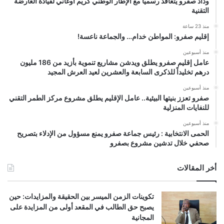
وداد صفرو يتعاقد رسمياً مع الإطار الوطني كريم أوغاني لقيادة العارضة
التقنية
منذ 23 ساعة
إقليم صفرو: المواطن خدام… والجماعة ناعسة!
منذ أسبوعين
عامل إقليم صفرو يطلق ويدشن مشاريع تنموية بأزيد من 186 مليون
درهم تخليداً للذكرى السابعة والعشرين لعيد العرش المجيد
منذ أسبوعين
صفرو تعزز بنيتها البيئية.. عامل الإقليم يطلق مشروع مركز الطمر التقني
للنفايات المنزلية
منذ أسبوعين
الحمى الانتخابية : رئيس جماعة صفرو يمنع مسؤول من الإدلاء بتصريح
صحفي خلال تدشين مشروع بصفرو
أخر المقالات
تكوينات الزمن الميسر بين الحقيقة والمزايدات: حين
يصبح حق الطالب في المقعد أولى من المزايدة على
المجانية