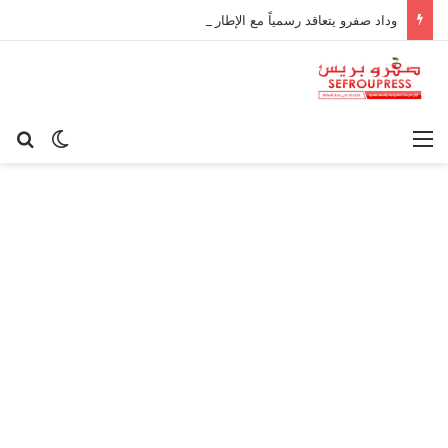
وداد صفرو يتعاقد رسمياً مع الإطار الوطني كريم أوغاني لقيادة العارضة التقنية
القائمة
بح
الوضع ا