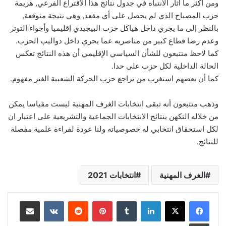
ومن أكثر ما أثار الانتباه في جدول نتائج هذا الاقتراع الفرعي, هزيمة
حزب المصباح الذي لم يحصل على أي مقعد, وهي نتيجة متوقعة,
بالنظر إلى ما يجري داخل هياكل حزب البيجيدي إقليميا وأجواء التوتر
وعدم رضا قطاع كبير من مناصريه عما يجري داخل دواليب الحزب.
كما لاحظ متتبعون للشأن السياسي الإقليمي أن هذه النتائج تعكس
الحالة الداخلية لكل حزب على حدا.
كما أن بعضهم استغرب من تراجع حزب الحركة الشعبية الغير مفهوم.
وذهب متتبعون أنه تبقى انتخابات الغرف المهنية ليست مقياسا يمكن
من خلاله التكهن بنتائج الانتخابات الجماعية والتشريعية على اعتبار ان
لكل استحقاق انتخابي له خصوصياته ولنا عودة لقراءة علمية مفصلة
للنتائج.
الغرف المهنية
انتخابات 2021
لينكدإن
بينتيريست
مشاركة عبر البريد
طباعة