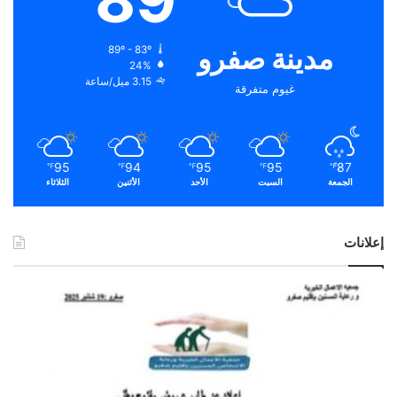
مدينة صفرو
89º - 83º
24%
3.15 ميل/ساعة
غيوم متفرقة
95
94
95
95
87
℉
℉
℉
℉
℉
الجمعة
السبت
الأحد
الأثنين
الثلاثاء
إعلانات