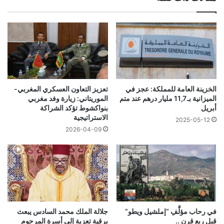
الخزينة العامة للمملكة: عجز في
تعزيز التعاون العسكري المغربي-
الميزانية بـ 11,7 مليار درهم عند متم
الموريتاني: زيارة وفد مغربي
أبريل
بنواكشوط تؤكد الشراكة
الاستراتيجية
2025-05-12
2026-04-09
في رحاب مؤلَّفِ “إملشيل ويطو”
جلالة الملك محمد السادس يبعث
قبل ربع قرن ..
برقية تعزية إلى أسرة المرحوم