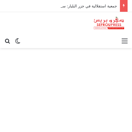
جمعية استقلالية في جزر البليار: سيادة المغرب على سبتة ومليلية “مسألة وقت”
القائمة
بح
الوضع ا