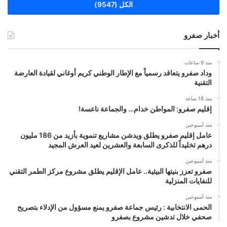
الكل (9547)
أخبار صفرو
منذ 9 ساعات
وداد صفرو يتعاقد رسمياً مع الإطار الوطني كريم أوغاني لقيادة العارضة
التقنية
منذ 18 ساعة
إقليم صفرو: المواطن خدام… والجماعة ناعسة!
منذ أسبوعين
عامل إقليم صفرو يطلق ويدشن مشاريع تنموية بأزيد من 186 مليون
درهم تخليداً للذكرى السابعة والعشرين لعيد العرش المجيد
منذ أسبوعين
صفرو تعزز بنيتها البيئية.. عامل الإقليم يطلق مشروع مركز الطمر التقني
للنفايات المنزلية
منذ أسبوعين
الحمى الانتخابية : رئيس جماعة صفرو يمنع مسؤول من الإدلاء بتصريح
صحفي خلال تدشين مشروع بصفرو