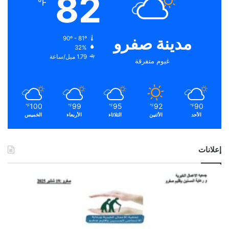
82
℉
مدينة صفرو
90º - 81º
32%
1.79 ميل/ساعة
غيوم متفرقة
100
99
95
92
90
℉
℉
℉
℉
℉
الأحد
الأثنين
الثلاثاء
الأربعاء
الخميس
إعلانات