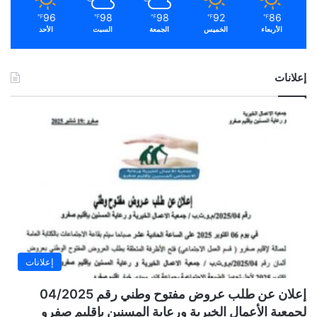
96
98
98
92
86
℉
℉
℉
℉
℉
الأربعاء
الخميس
الجمعة
السبت
الأحد
إعلانات
إعلانات
إعلان عن طلب عروض مفتوح وطني رقم 04/2025
لجمعية الأعمال الخيرية ورعاية المسنين بإقليم صفرو