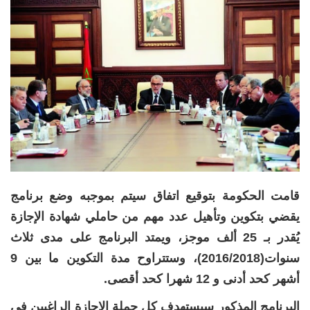
قامت الحكومة بتوقيع اتفاق سيتم بموجبه وضع برنامج
يقضي بتكوين وتأهيل عدد مهم من حاملي شهادة اﻹجازة
يُقدر بـ 25 ألف موجز، ويمتد البرنامج على مدى ثلاث
سنوات(2016/2018)، وستتراوح مدة التكوين ما بين 9
أشهر كحد أدنى و 12 شهرا كحد أقصى.
البرنامج المذكور سيستهدف كل حملة اﻹجازة الراغبين في