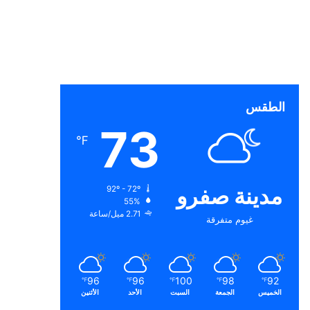
الطقس
73
℉
مدينة صفرو
92º - 72º
55%
2.71 ميل/ساعة
غيوم متفرقة
96
96
100
98
92
℉
℉
℉
℉
℉
الخميس
الجمعة
السبت
الأحد
الأثنين