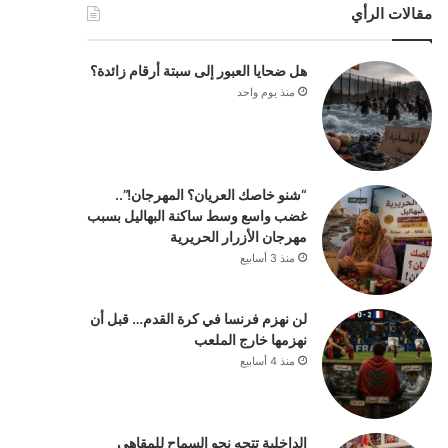
مقالات الرأي
هل ضحايا العبور إلى سبتة أرقام زائدة؟
منذ يوم واحد
“شنو خاصك العريان؟ المهرجان!”..
غضب واسع وسط ساكنة البهاليل بسبب
مهرجان الأزرار الحريرية
منذ 3 أسابيع
لن نهزم فرنسا في كرة القدم… قبل أن
نهزمها خارج الملعب
منذ 4 أسابيع
الداخلية تتجه نحو السماح للمقاهي