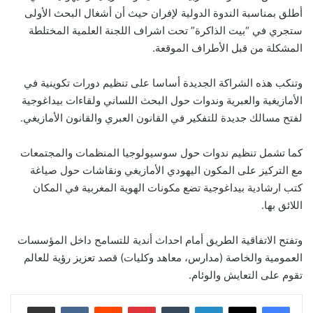
أطلق بمناسبة الندوة الدولية لإفران حيث أن أشغال البحث الأولى
ستجري في “بيت الذاكرة” تحت اشراف اللجنة العلمية المختلطة
المشكلة من قبل الأطراف الموقعة.
وتنكب هذه الشراكة الجديدة أساسا على تنظيم دورات تكوينية في
الأمازيغية والعبرية وندوات حول البحث اللساني ولقاءات بيداغوجية
لفتح مسالك جديدة للتفكير في القانون العبري والقانون الأمازيغي.
كما تشمل تنظيم ندوات حول سوسيولوجيا المنظمات والمجتمعات
مع التركيز على المكون اليهودي الأمازيغي ونقاشات حول صياغة
كتب ارشادية بيداغوجية تضع مكونات الهوية المغربية في المكان
اللائق بها.
وتفتح الاتفاقية الطريق أمام احداث أندية للتسامح داخل المؤسسات
العمومية والخاصة (مدارس، معاهد وكليات) قصد تعزيز رؤية للعالم
تقوم على التعايش والوئام.
لينكدإن
بينتيريست
مشاركة عبر البريد