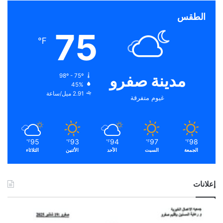
الطقس
75
℉
مدينة صفرو
98º - 75º
45%
2.91 ميل/ساعة
غيوم متفرقة
95
93
94
97
98
℉
℉
℉
℉
℉
الجمعة
السبت
الأحد
الأثنين
الثلاثاء
إعلانات