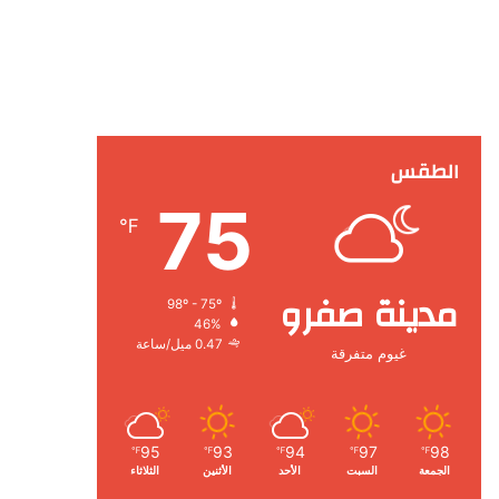
الطقس
75
℉
مدينة صفرو
98º - 75º
46%
0.47 ميل/ساعة
غيوم متفرقة
95
93
94
97
98
℉
℉
℉
℉
℉
الجمعة
السبت
الأحد
الأثنين
الثلاثاء