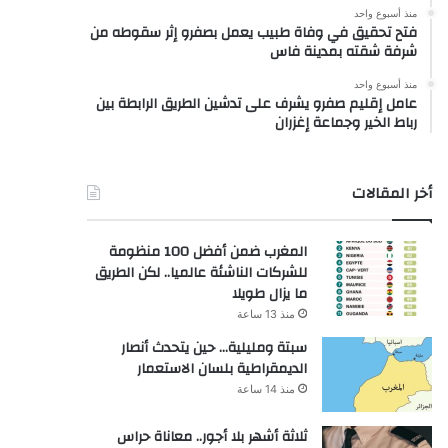
منذ أسبوع واحد
فتح تحقيق في وفاة طبيب يعمل بصفرو إثر سقوطه من
شرفة شقته بمدينة فاس
منذ أسبوع واحد
عامل إقليم صفرو يشرف على تدشين الطريق الرابطة بين
رباط الخير وجماعة إغزران
أخر المقالات
المغرب ضمن أفضل 100 منظومة
للشركات الناشئة عالميا.. لكن الطريق
ما يزال طويلا
منذ 13 ساعة
سبتة ومليلية… حين يتحدث أنصار
الديمقراطية بلسان الاستعمار
منذ 14 ساعة
ثلاثة أشهر بلا أجور.. معاناة حراس