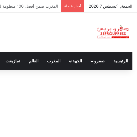
الجمعة, أغسطس 7 2026
أخبار عاجلة
سبتة ومليلية… حين يتحدث أنصار الد
الرئيسية
صفرو
الجهة
المغرب
العالم
تمازيغت