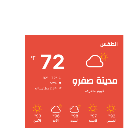
الطقس
72
℉
مدينة صفرو
92º - 72º
52%
2.84 ميل/ساعة
غيوم متفرقة
93
96
98
97
92
℉
℉
℉
℉
℉
الخميس
الجمعة
السبت
الأحد
الأثنين