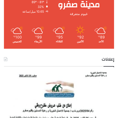
مدينة صفرو
89º - 81º
32%
10.65 ميل/ساعة
غيوم متفرقة
100
99
95
92
89
℉
℉
℉
℉
℉
الأحد
الأثنين
الثلاثاء
الأربعاء
الخميس
إعلانات