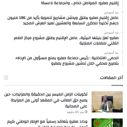
إقليم صفرو: المواطن خدام… والجماعة ناعسة!
منذ أسبوعين
عامل إقليم صفرو يطلق ويدشن مشاريع تنموية بأزيد من 186 مليون
درهم تخليداً للذكرى السابعة والعشرين لعيد العرش المجيد
منذ أسبوعين
صفرو تعزز بنيتها البيئية.. عامل الإقليم يطلق مشروع مركز الطمر
التقني للنفايات المنزلية
منذ أسبوعين
الحمى الانتخابية : رئيس جماعة صفرو يمنع مسؤول من الإدلاء
بتصريح صحفي خلال تدشين مشروع بصفرو
أخر المقالات
تكوينات الزمن الميسر بين الحقيقة والمزايدات: حين
يصبح حق الطالب في المقعد أولى من المزايدة
على المجانية
منذ 45 دقيقة
وداد صفرو يتعاقد رسمياً مع الإطار الوطني كريم