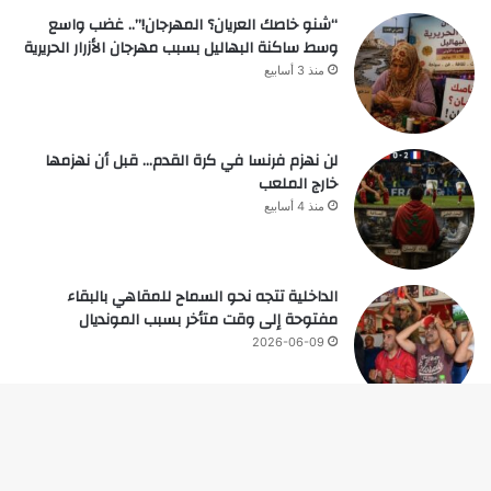
“شنو خاصك العريان؟ المهرجان!”.. غضب واسع
وسط ساكنة البهاليل بسبب مهرجان الأزرار الحريرية
منذ 3 أسابيع
لن نهزم فرنسا في كرة القدم… قبل أن نهزمها
خارج الملعب
منذ 4 أسابيع
الداخلية تتجه نحو السماح للمقاهي بالبقاء
مفتوحة إلى وقت متأخر بسبب المونديال
2026-06-09
زر
© حقوق النشر 2026، جميع الحقوق محفوظة |