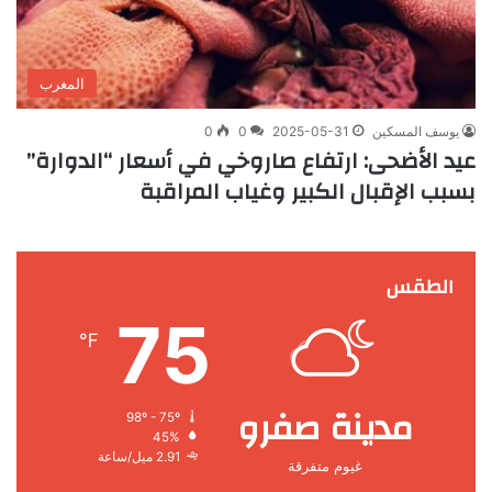
المغرب
يوسف المسكين
2025-05-31
0
0
عيد الأضحى: ارتفاع صاروخي في أسعار “الدوارة”
بسبب الإقبال الكبير وغياب المراقبة
الطقس
75
℉
مدينة صفرو
98º - 75º
45%
2.91 ميل/ساعة
غيوم متفرقة