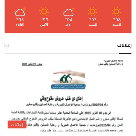
95
93
94
97
98
℉
℉
℉
℉
℉
الجمعة
السبت
الأحد
الأثنين
الثلاثاء
إعلانات
إعلانات