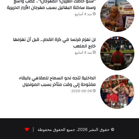
“شنو خاصك العريان؟ المهرجان!”.. غضب واسع
وسط ساكنة البهاليل بسبب مهرجان الأزرار الحريرية
منذ 4 أسابيع
لن نهزم فرنسا في كرة القدم… قبل أن نهزمها
خارج الملعب
منذ 4 أسابيع
الداخلية تتجه نحو السماح للمقاهي بالبقاء
مفتوحة إلى وقت متأخر بسبب المونديال
2026-06-09
© حقوق النشر 2026، جميع الحقوق محفوظة |