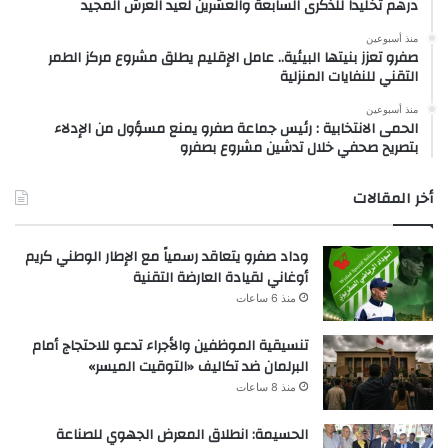
درهم تخليداً للذكرى السابعة والعشرين لعيد العرش المجيد
منذ أسبوعين
صفرو تعزز بنيتها البيئية.. عامل الإقليم يطلق مشروع مركز الطمر
التقني للنفايات المنزلية
منذ أسبوعين
الحمى الانتخابية : رئيس جماعة صفرو يمنع مسؤول من الإدلاء
بتصريح صحفي خلال تدشين مشروع بصفرو
أخر المقالات
وداد صفرو يتعاقد رسمياً مع الإطار الوطني كريم
أوغاني لقيادة العارضة التقنية
منذ 6 ساعات
تنسيقية الموظفين والأجراء تدعو للاحتجاج أمام
البرلمان ضد تكاليف «التوقيت الميسر»
منذ 8 ساعات
الحسيمة: انطلاق المعرض الجهوي للصناعة