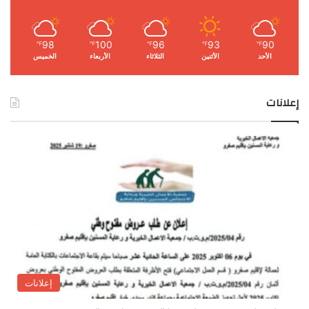
98
100
96
93
90
℉
℉
℉
℉
℉
الأحد
الأثنين
الثلاثاء
الأربعاء
الخميس
إعلانات
إعلانات