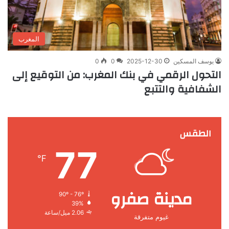
المغرب
يوسف المسكين
2025-12-30
0
0
التحول الرقمي في بنك المغرب: من التوقيع إلى
الشفافية والتتبع
الطقس
77
℉
مدينة صفرو
90º - 76º
39%
2.06 ميل/ساعة
غيوم متفرقة