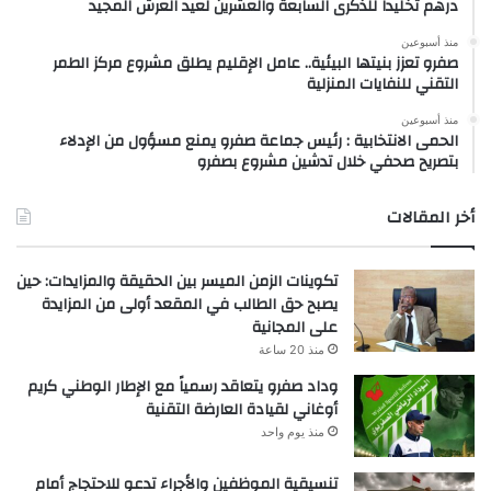
درهم تخليداً للذكرى السابعة والعشرين لعيد العرش المجيد
منذ أسبوعين
صفرو تعزز بنيتها البيئية.. عامل الإقليم يطلق مشروع مركز الطمر
التقني للنفايات المنزلية
منذ أسبوعين
الحمى الانتخابية : رئيس جماعة صفرو يمنع مسؤول من الإدلاء
بتصريح صحفي خلال تدشين مشروع بصفرو
أخر المقالات
تكوينات الزمن الميسر بين الحقيقة والمزايدات: حين
يصبح حق الطالب في المقعد أولى من المزايدة
على المجانية
منذ 20 ساعة
وداد صفرو يتعاقد رسمياً مع الإطار الوطني كريم
أوغاني لقيادة العارضة التقنية
منذ يوم واحد
تنسيقية الموظفين والأجراء تدعو للاحتجاج أمام