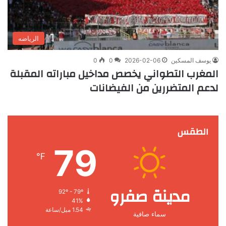
الرياضه
يوسف المسكين
2026-02-06
0
0
المغرب التطواني يخصص مداخيل مباراته المقبلة
لدعم المتضررين من الفيضانات
الطقس
79
℉
مدينة صفرو
92º - 79º
41%
1.54 ميل/ساعة
سماء صافية