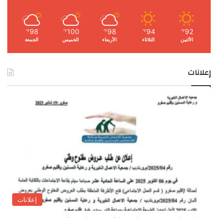
98
100
98
94
92
℉
℉
℉
℉
℉
الأثنين
الثلاثاء
الأربعاء
الخميس
الجمعة
إعلانات
إعلانات