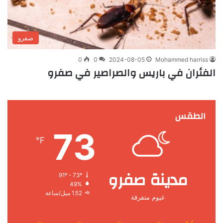
صفرو
0
0
2024-08-05
Mohammed harriss
الفئران في باريس والصراصير في صفرو
الطقس
73
℉
مدينة صفرو
91º - 73º
49%
1.52 ميل/ساعة
غيوم متفرقة