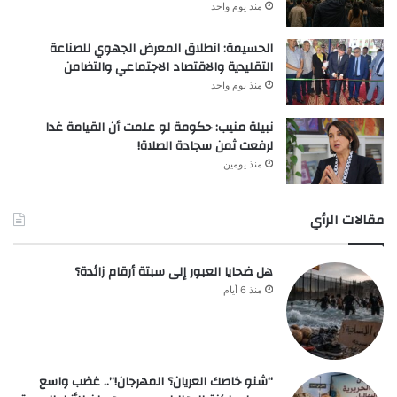
منذ يوم واحد
الحسيمة: انطلاق المعرض الجهوي للصناعة
التقليدية والاقتصاد الاجتماعي والتضامن
منذ يوم واحد
نبيلة منيب: حكومة لو علمت أن القيامة غدا
لرفعت ثمن سجادة الصلاة!
منذ يومين
مقالات الرأي
هل ضحايا العبور إلى سبتة أرقام زائدة؟
منذ 6 أيام
“شنو خاصك العريان؟ المهرجان!”.. غضب واسع