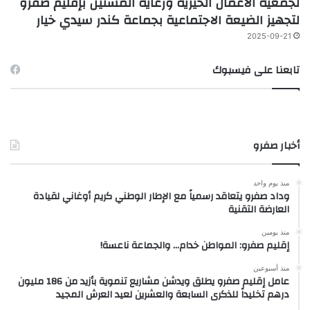
لجمعية الأعمال الخيرية ورعاية المسنين بإقليم صفرو
لتجهيز الضيعة الاجتماعية بجماعة كندر سيدي خيار
2025-09-21
تابعنا على فيسبوك
أخبار صفرو
منذ يوم واحد
وداد صفرو يتعاقد رسمياً مع الإطار الوطني كريم أوغاني لقيادة
العارضة التقنية
منذ يومين
إقليم صفرو: المواطن خدام… والجماعة ناعسة!
منذ أسبوعين
عامل إقليم صفرو يطلق ويدشن مشاريع تنموية بأزيد من 186 مليون
درهم تخليداً للذكرى السابعة والعشرين لعيد العرش المجيد