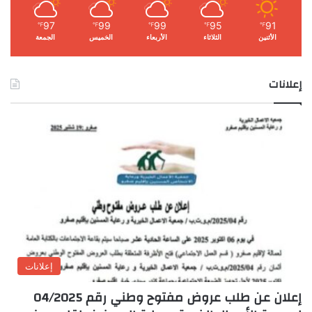
97
99
99
95
91
℉
℉
℉
℉
℉
الأثنين
الثلاثاء
الأربعاء
الخميس
الجمعة
إعلانات
إعلانات
إعلان عن طلب عروض مفتوح وطني رقم 04/2025