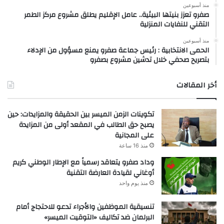
منذ أسبوعين
صفرو تعزز بنيتها البيئية.. عامل الإقليم يطلق مشروع مركز الطمر
التقني للنفايات المنزلية
منذ أسبوعين
الحمى الانتخابية : رئيس جماعة صفرو يمنع مسؤول من الإدلاء
بتصريح صحفي خلال تدشين مشروع بصفرو
أخر المقالات
تكوينات الزمن الميسر بين الحقيقة والمزايدات: حين
يصبح حق الطالب في المقعد أولى من المزايدة
على المجانية
منذ 16 ساعة
وداد صفرو يتعاقد رسمياً مع الإطار الوطني كريم
أوغاني لقيادة العارضة التقنية
منذ يوم واحد
تنسيقية الموظفين والأجراء تدعو للاحتجاج أمام
البرلمان ضد تكاليف «التوقيت الميسر»