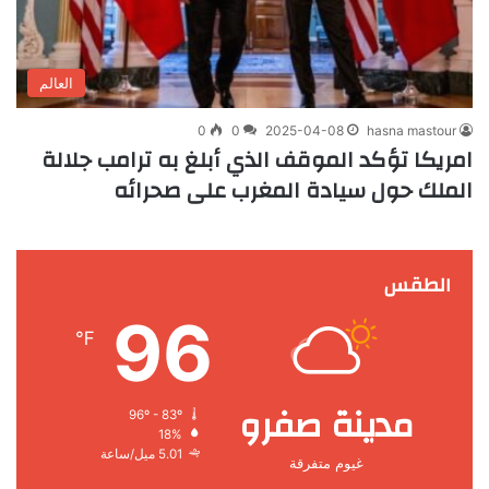
العالم
0
0
2025-04-08
hasna mastour
امريكا تؤكد الموقف الذي أبلغ به ترامب جلالة
الملك حول سيادة المغرب على صحرائه
الطقس
96
℉
مدينة صفرو
96º - 83º
18%
5.01 ميل/ساعة
غيوم متفرقة