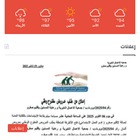
98
97
95
92
94
℉
℉
℉
℉
℉
السبت
الأحد
الأثنين
الثلاثاء
الأربعاء
إعلانات
إعلانات