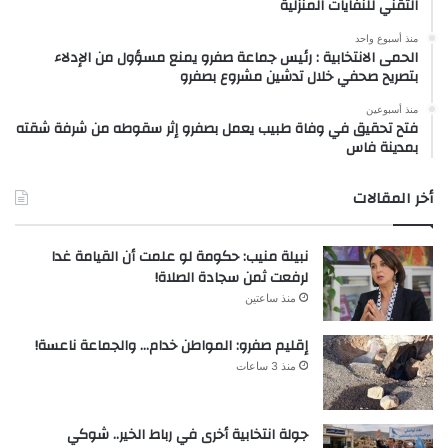
التقني للنفايات المنزلية
منذ أسبوع واحد
الحمى الانتخابية : رئيس جماعة صفرو يمنع مسؤول من الإدلاء
بتصريح صحفي خلال تدشين مشروع بصفرو
منذ أسبوعين
فتح تحقيق في وفاة طبيب يعمل بصفرو إثر سقوطه من شرفة شقته
بمدينة فاس
أخر المقالات
نبيلة منيب: حكومة لو علمت أن القيامة غدا
لرفعت ثمن سجادة الصلاة!
منذ ساعتين
إقليم صفرو: المواطن خدام… والجماعة ناعسة!
منذ 3 ساعات
جولة انتخابية أخرى في رباط الخير.. شوكي