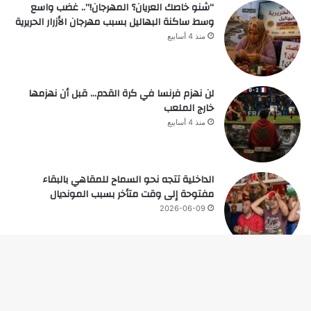
“شنو خاصك العريان؟ المهرجان!”.. غضب واسع
وسط ساكنة البهاليل بسبب مهرجان الأزرار الحريرية
منذ 4 أسابيع
لن نهزم فرنسا في كرة القدم… قبل أن نهزمها
خارج الملعب
منذ 4 أسابيع
الداخلية تتجه نحو السماح للمقاهي بالبقاء
مفتوحة إلى وقت متأخر بسبب المونديال
2026-06-09
زر
© حقوق النشر 2026، جميع الحقوق محفوظة |