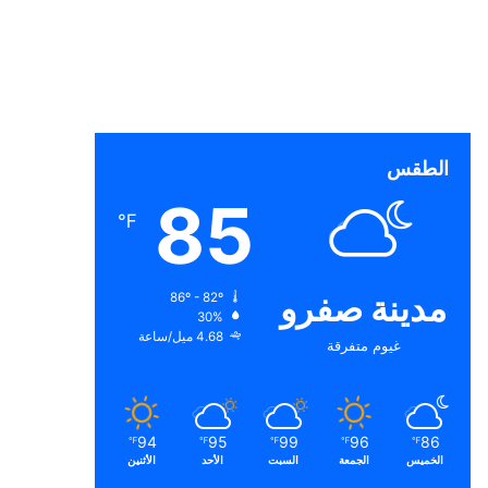
الطقس
85
℉
مدينة صفرو
86º - 82º
30%
4.68 ميل/ساعة
غيوم متفرقة
94
95
99
96
86
℉
℉
℉
℉
℉
الخميس
الجمعة
السبت
الأحد
الأثنين