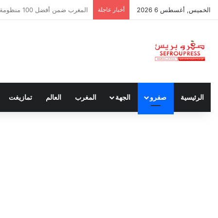
الخميس, أغسطس 6 2026
أخبار عاجلة
سبتة ومليلية… حين يتحدث أنصار ا
الرئيسية
صفرو
الجهة
المغرب
العالم
تمازيغت