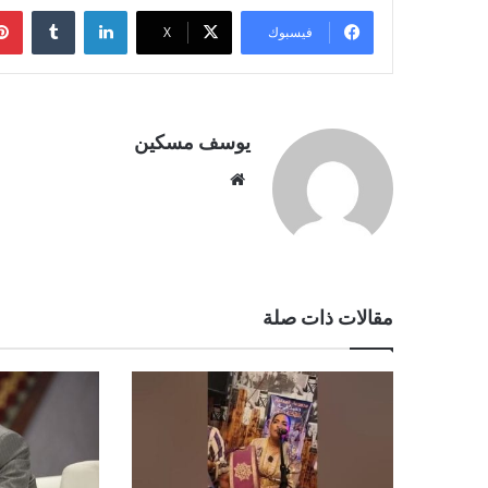
لينكدإن
فيسبوك
‫X
يوسف مسكين
موقع
الويب
مقالات ذات صلة