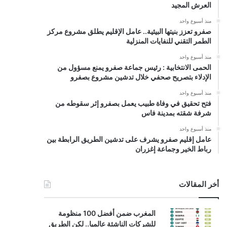
العرش المجيد
منذ أسبوع واحد
صفرو تعزز بنيتها البيئية.. عامل الإقليم يطلق مشروع مركز
الطمر التقني للنفايات المنزلية
منذ أسبوع واحد
الحمى الانتخابية : رئيس جماعة صفرو يمنع مسؤول من
الإدلاء بتصريح صحفي خلال تدشين مشروع بصفرو
منذ أسبوع واحد
فتح تحقيق في وفاة طبيب يعمل بصفرو إثر سقوطه من
شرفة شقته بمدينة فاس
منذ أسبوع واحد
عامل إقليم صفرو يشرف على تدشين الطريق الرابطة بين
رباط الخير وجماعة إغزران
أخر المقالات
المغرب ضمن أفضل 100 منظومة
للشركات الناشئة عالميا.. لكن الطريق