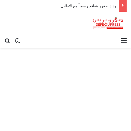
وداد صفرو يتعاقد رسمياً مع الإطار الوطني كريم أوغاني لقيادة العارضة التقنية
القائمة
بح
الوضع ا