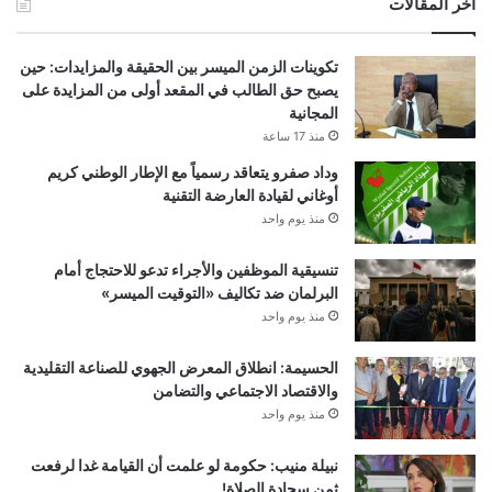
أخر المقالات
تكوينات الزمن الميسر بين الحقيقة والمزايدات: حين
يصبح حق الطالب في المقعد أولى من المزايدة على
المجانية
منذ 17 ساعة
وداد صفرو يتعاقد رسمياً مع الإطار الوطني كريم
أوغاني لقيادة العارضة التقنية
منذ يوم واحد
تنسيقية الموظفين والأجراء تدعو للاحتجاج أمام
البرلمان ضد تكاليف «التوقيت الميسر»
منذ يوم واحد
الحسيمة: انطلاق المعرض الجهوي للصناعة التقليدية
والاقتصاد الاجتماعي والتضامن
منذ يوم واحد
نبيلة منيب: حكومة لو علمت أن القيامة غدا لرفعت
ثمن سجادة الصلاة!