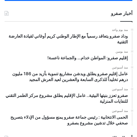
أخبار صفرو
منذ يوم واحد
وداد صفرو يتعاقد رسمياً مع الإطار الوطني كريم أوغاني لقيادة العارضة
التقنية
منذ يومين
إقليم صفرو: المواطن خدام… والجماعة ناعسة!
منذ أسبوعين
عامل إقليم صفرو يطلق ويدشن مشاريع تنموية بأزيد من 186 مليون
درهم تخليداً للذكرى السابعة والعشرين لعيد العرش المجيد
منذ أسبوعين
صفرو تعزز بنيتها البيئية.. عامل الإقليم يطلق مشروع مركز الطمر التقني
للنفايات المنزلية
منذ أسبوعين
الحمى الانتخابية : رئيس جماعة صفرو يمنع مسؤول من الإدلاء بتصريح
صحفي خلال تدشين مشروع بصفرو