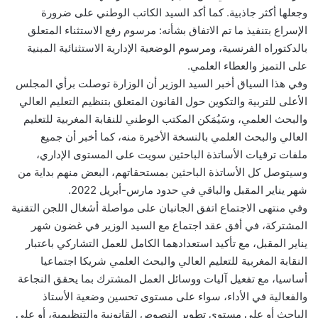
وجعلها أكثر جاذبية. كما أكد السيد الكاتب الوطني على ضرورة
الإسراع بتنفيذ ما تم الاتفاق بشأنه: مرسوم رفع الاستثناء المتعلق
بالدكتوراه الفرنسية، ومرسوم الوضعية الإدارية الاستثنائية المبنية
على التميز والعطاء العلمي.
وفي هذا السياق أخبر السيد الوزير أن الوزارة توصلت برأي المجلس
الأعلى للتربية والتكوين حول القانون المتعلق بتنظيم التعليم العالي
والبحث العلمي، وسَيُمَكن المكتب الوطني للنقابة المغربية للتعليم
العالي والبحث العلمي بالنسخة الأخيرة منه، كما أخبر أن جميع
ملفات ترقيات الأساتذة الباحثين سويت على المستوى الإداري،
وسيتوصل كل الأساتذة الباحثين بمستحقاتهم، البعض منهم بداية من
شهر يناير المقبل والباقي في حدود مارس-أبريل 2022.
وفي منتهى الاجتماع اتفق الجانبان على مواصلة أشغال اللجن التقنية
المشتركة، في أفق عقد اجتماع مع السيد الوزير في غضون شهر
يناير المقبل، مع تأكيد استعدادهما الكامل للعمل التشاركي باعتبار
النقابة المغربية للتعليم العالي والبحث العلمي شريكا اجتماعيا
أساسيا، مع تفعيل آليات ووسائل العمل المشترك بما يحقق النجاعة
والفعالية في الأداء، سواء على مستوى تحسين وضعية الأستاذ
الباحث أو على مستوى تطوير النصوص القانونية والتنظيمية، أو على