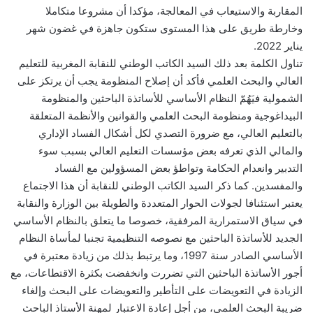
المقاربة والاستيعاب في المعالجة، مؤكدا أن مشروعا متكاملا
وخارطة طريق على هذا المستوى ستكون جاهزة في غضون شهر
يناير 2022.
تناول الكلمة بعد ذلك السيد الكاتب الوطني للنقابة المغربية للتعليم
العالي والبحث العلمي فأكد أن إصلاح المنظومة يجب أن يرتكز على
الشمولية فيَهُمّ النظام الأساسي للأساتذة الباحثين والمنظومة
البيداغوجية ومنظومة البحث العلمي والقوانين والأنظمة المتعلقة
بالتعليم العالي، مع ضرورة التصدي لكل أشكال الفساد الإداري
والمالي الذي تعرفه بعض مؤسسات التعليم العالي بسبب سوء
التدبير وانعدام الحكامة وتواطؤ بعض المسؤولين مع الفساد
والمفسدين. كما ذكر السيد الكاتب الوطني للنقابة أن هذا الاجتماع
يعتبر استئنافا لجولات الحوار المتعددة والطويلة بين الوزارة والنقابة
في سياق الاستمرارية المرفقية، خصوصا ما يتعلق بالنظام الأساسي
الجديد للأساتذة الباحثين مع نصوصه التنظيمية تجنبا لمأساة النظام
الأساسي الصادر سنة 1997، وما يرتبط بذلك من زيادة معتبرة في
أجور الأساتذة الباحثين التي تضررت وانخفضت بكثرة الاقتطاعات، مع
الزيادة في التعويضات على التأطير والتعويضات على البحث وإلغاء
ضريبة البحث العلمي، من أجل إعادة الاعتبار لمهنة الأستاذ الباحث