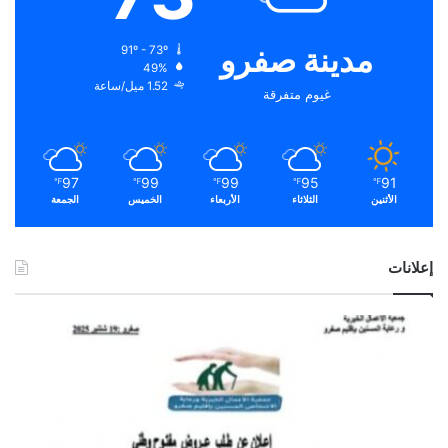
مدينة صفرو
91º - 73º
49%
1.52 ميل/ساعة
غيوم متفرقة
97
99
99
95
91
℉
℉
℉
℉
℉
الأثنين
الثلاثاء
الأربعاء
الخميس
الجمعة
إعلانات