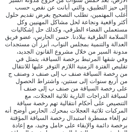
الأرض، بعد خمس سنوات من خروج مدونة السير
إلى حيز التطبيق، والتي أبانت عن نقص، حسب
أغلب المهتمين، تطلب التصحيح بغرض تقديم حلول
أكثر واقعية ونجاعة لحل مشاكل المهنيين وكل
مستعملي الفضاء الطرقي، وكذلك حل إشكاليات
السلامة الطرقية ببلادنا. حسن الحارس، عضو فريق
العدالة والتنمية بمجلس النواب، أبرز أن مستجدات
مدونة السير من خلال مشروع القانون الجديد،
وفي شقها المرتبط برخصة السياقة، يتمثل في
تقليص الفترة الزمنية اللازم التوفر عليها للانتقال
من رخصة السياقة صنف ب إلى صنف د وصنف ج
من أربع سنوات إلى سنتين، واشتراط الحصول
على رخصة السياقة من صنف ب إلى صنف أ
لسياقة الدراجات النارية ثلاثية العجلات، مع
التنصيص على أحكام انتقالية تهم رخصة سياقة
المركبات ثلاثية العجلات بمحرك. الحارس أوضح أنه
تم إلغاء مسطرة استبدال رخصة السياقة المؤقتة
برخصة دائمة والإبقاء على حامل وحيد، مع إعادة