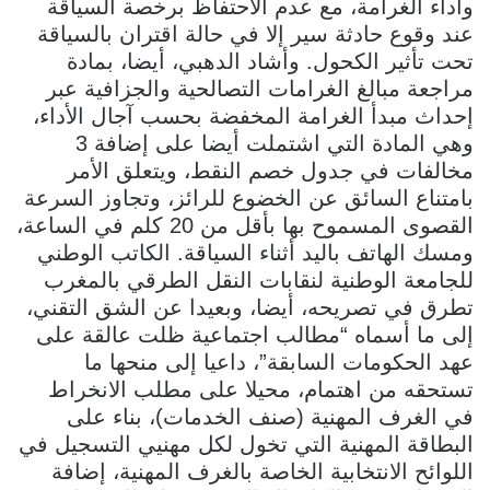
وأداء الغرامة، مع عدم الاحتفاظ برخصة السياقة
عند وقوع حادثة سير إلا في حالة اقتران بالسياقة
تحت تأثير الكحول. وأشاد الدهبي، أيضا، بمادة
مراجعة مبالغ الغرامات التصالحية والجزافية عبر
إحداث مبدأ الغرامة المخفضة بحسب آجال الأداء،
وهي المادة التي اشتملت أيضا على إضافة 3
مخالفات في جدول خصم النقط، ويتعلق الأمر
بامتناع السائق عن الخضوع للرائز، وتجاوز السرعة
القصوى المسموح بها بأقل من 20 كلم في الساعة،
ومسك الهاتف باليد أثناء السياقة. الكاتب الوطني
للجامعة الوطنية لنقابات النقل الطرقي بالمغرب
تطرق في تصريحه، أيضا، وبعيدا عن الشق التقني،
إلى ما أسماه “مطالب اجتماعية ظلت عالقة على
عهد الحكومات السابقة”، داعيا إلى منحها ما
تستحقه من اهتمام، محيلا على مطلب الانخراط
في الغرف المهنية (صنف الخدمات)، بناء على
البطاقة المهنية التي تخول لكل مهنيي التسجيل في
اللوائح الانتخابية الخاصة بالغرف المهنية، إضافة