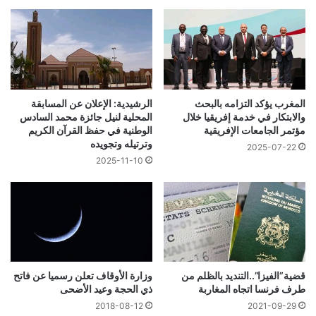
المغرب يؤكد التزامه بالبحث
الرشيدية: الإعلان عن المسابقة
والابتكار في خدمة إفريقيا خلال
المحلية لنيل جائزة محمد السادس
مؤتمر الجامعات الإفريقية
الوطنية في حفظ القرآن الكريم
وترتيله وتجويده
2025-07-22
2025-11-10
قضية”الفيزا”..التنديد بالظلم من
وزارة الأوقاف تعلن رسميا عن فاتح
طرف فرنسا اتجاه المغاربة
ذي الحجة وعيد الأضحى
2018-08-12
2021-09-29