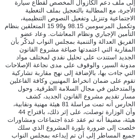
إلى ملف دعم الكازوال المخصص لقطاع سيارة
الأجرة، مع المطالبة بالتعجيل بملف التغطية
الاجتماعية وتنزيل وتفعيل النصوص التنظيمية،
وتكميل المرسومين 98.15 و99 15 المتعلقين بنظام
التأمين الإجباري ونظام المعاشات. وعاد عضو
الفريق العدالة والتنمية بمجلس النواب ليذكّر بأن
المقاربة التي اعتمدتها صياغة مشروع القانون
الجديد استندت على تحليل نقدي لمختلف مواد
مدونة السير، والوقوف على مدى نجاعة الإصلاحات
التي جاءت بها، بالإضافة إلى نهج مقاربة تشاركية
تقوم على ضمان انخراط المهنيين وكافة الفاعلين
والمتدخلين في مجال السلامة الطرقية. وحول
مسار تقديم مشروع القانون الجديد، كشف
الحارس أنه تمت مراسلة 81 هيئة مهنية ونقابية،
وأن الوزارة توصلت، على إثر ذلك، باقتراح 44
هيئة، مضيفا أنه تم عقد عدة اجتماعات ومشاورات
خلصت إلى ضرورة بلورة المشروع الذي سلك
جميع المساطر إلى أن تم إيداعه بمجلس النواب