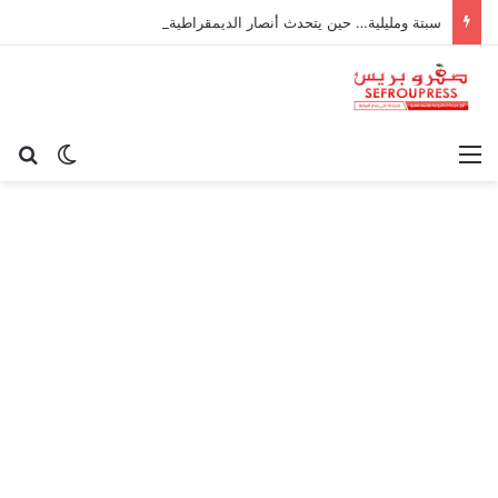
سبتة ومليلية… حين يتحدث أنصار الديمقراطية بلسان الاستعمار
القائمة
بح
الوضع ا