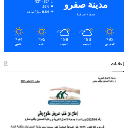
مدينة صفرو
92º - 82º
29%
9.84 ميل/ساعة
سماء صافية
94
95
98
96
92
℉
℉
℉
℉
℉
الخميس
الجمعة
السبت
الأحد
الأثنين
إعلانات