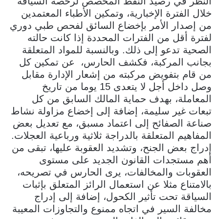
النظر في رصيد النقط المخصص لرخصة السياقة
خلال الفترة الإخبارية، وتمكين الأطباء المعتمدين
من إصدار الأمر بإخضاع السائق لفحص طبي دوري
لفترة أقل من الفترات المحددة إذا كانت حالته
الصحية تدعو إلى ذلك. وبالنسبة للمواد المتعلقة
بجانب المركبة، فكشف الحارس، عن تمكين كل
من قام بتفويض مركبته من إشعار الإدارة مقابل
وصل داخل أجل لا يتعدى 15 يوما من تاريخ
المعاملة، بهدف حماية المالك السابق من كل
تبعات غير سليمة، إضافة إلى إخضاع مزاولة نشاط
صناعة الصفائح إلى اعتماد مسبق، مع تعديل بعض
المفاهيم المتعلقة بالدراجة ثلاثية ورباعية العجلات.
إدراج بعض الجنح، وتشديد العقوبة عليها، تبقى من
أهم مستجدات القانون الجديد على مستوى
العقوبات والمخالفات، يرى الحارس في تصريحه،
بالامتناع مثلا عن استعمال الرائز المتعلق بإثبات
السياقة تحت تأثير الكحول، إضافة إلى إدراج
مخالفة السير في اتجاه ممنوع والتجاوزات المعيبة