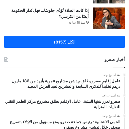
إذا كانت الصلاة تُؤدَّى جلوسًا… فهل تُدار الحكومة
أيضًا من الكرسي؟
منذ 18 ساعة
الكل (8157)
أخبار صفرو
منذ أسبوع واحد
عامل إقليم صفرو يطلق ويدشن مشاريع تنموية بأزيد من 186 مليون
درهم تخليداً للذكرى السابعة والعشرين لعيد العرش المجيد
منذ أسبوع واحد
صفرو تعزز بنيتها البيئية.. عامل الإقليم يطلق مشروع مركز الطمر التقني
للنفايات المنزلية
منذ أسبوع واحد
الحمى الانتخابية : رئيس جماعة صفرو يمنع مسؤول من الإدلاء بتصريح
صحفي خلال تدشين مشروع بصفرو