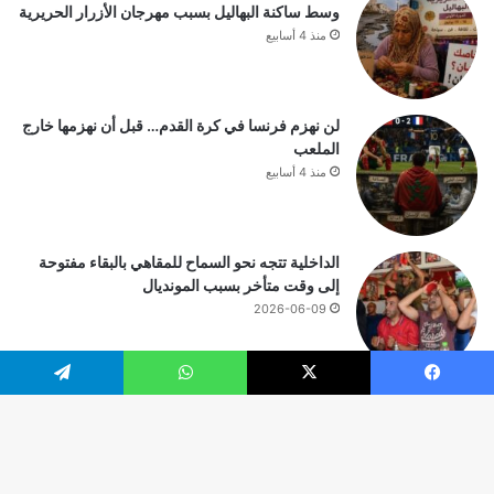
وسط ساكنة البهاليل بسبب مهرجان الأزرار الحريرية
منذ 4 أسابيع
لن نهزم فرنسا في كرة القدم… قبل أن نهزمها خارج
الملعب
منذ 4 أسابيع
الداخلية تتجه نحو السماح للمقاهي بالبقاء مفتوحة
إلى وقت متأخر بسبب المونديال
2026-06-09
يسبوك
‫X
واتساب
تيلقرام
© حقوق النشر 2026، جميع الحقوق محفوظة |
زر