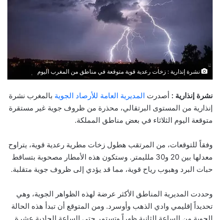
نشرة إنذارية : زخات رعدية قوية متوقعة في مناطق من المغرب اليوم
نشرة إنذارية :
أصدرت
المديرية العامة للأرصاد الجوية
بالمغرب نشرة
إنذارية من المستوى البرتقالي، محذرة من ظروف جوية غير مستقرة
متوقعة اليوم الثلاثاء في بعض مناطق المملكة.
وفقاً للتوقعات، من المرتقب هطول زخات مطرية رعدية قوية، يتراوح
معدلها بين 20 و30 ملليمتر. وستكون هذه الأمطار مصحوبة بتساقط
حبات البرد وهبوب رياح قوية، مما قد يؤدي إلى ظروف جوية متقلبة.
وحددت المديرية المناطق الأكثر عرضة لهذه الظواهر الجوية، وهي
تحديداً إقليمي وادي الذهب وأوسرد. ومن المتوقع أن تبدأ هذه الحالة
الجوية من الساعة الثانية ظهراً وتستمر حتى الساعة الحادية عشرة