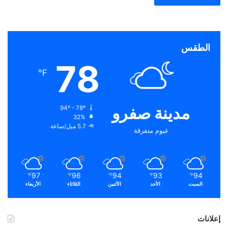
الطقس
78
℉
مدينة صفرو
94º - 78º
32%
5.7 ميل/ساعة
غيوم متفرقة
97
96
94
93
94
℉
℉
℉
℉
℉
السبت
الأحد
الأثنين
الثلاثاء
الأربعاء
إعلانات