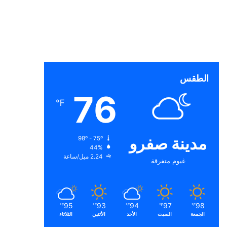
الطقس
76
℉
مدينة صفرو
98º - 75º
44%
2.24 ميل/ساعة
غيوم متفرقة
95
93
94
97
98
℉
℉
℉
℉
℉
الجمعة
السبت
الأحد
الأثنين
الثلاثاء