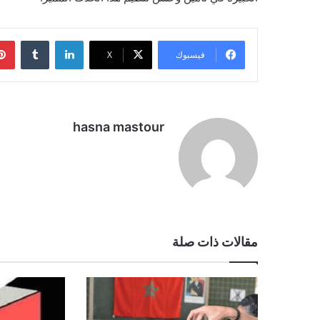
لينكدإن
فيسبوك
‫X
hasna mastour
مقالات ذات صلة