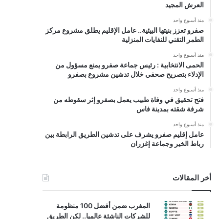
العرش المجيد
منذ أسبوع واحد
صفرو تعزز بنيتها البيئية.. عامل الإقليم يطلق مشروع مركز
الطمر التقني للنفايات المنزلية
منذ أسبوع واحد
الحمى الانتخابية : رئيس جماعة صفرو يمنع مسؤول من
الإدلاء بتصريح صحفي خلال تدشين مشروع بصفرو
منذ أسبوع واحد
فتح تحقيق في وفاة طبيب يعمل بصفرو إثر سقوطه من
شرفة شقته بمدينة فاس
منذ أسبوع واحد
عامل إقليم صفرو يشرف على تدشين الطريق الرابطة بين
رباط الخير وجماعة إغزران
أخر المقالات
المغرب ضمن أفضل 100 منظومة
للشركات الناشئة عالميا.. لكن الطريق