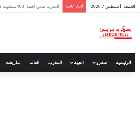
الجمعة, أغسطس 7 2026
أخبار عاجلة
سبتة ومليلية… حين يتحدث أنصار الد
الرئيسية
صفرو
الجهة
المغرب
العالم
تمازيغت