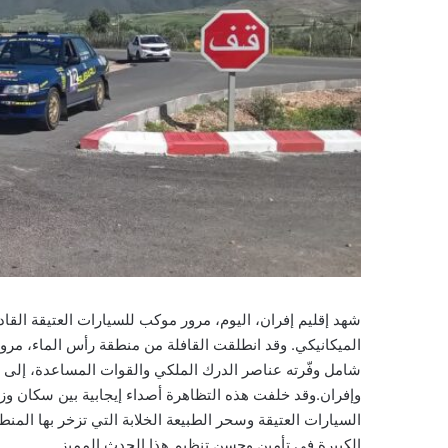
شهد إقليم إفران، اليوم، مرور موكب للسيارات العتيقة القا
الميكانيكي. وقد انطلقت القافلة من منطقة رأس الماء، مرور
شامل وفّرته عناصر الدرك الملكي والقوات المساعدة، إلى 
وإفران.وقد خلفت هذه التظاهرة أصداء إيجابية بين سكان وز
السيارات العتيقة وسحر الطبيعة الخلابة التي تزخر بها المن
الكبيرة في تأمين وحسن تنظيم هذا الحدث المميز.